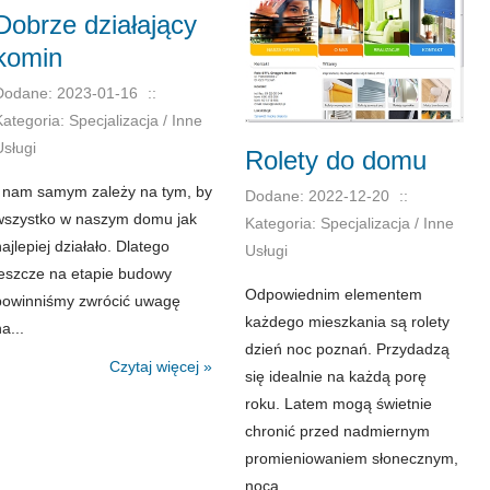
Dobrze działający
komin
Dodane: 2023-01-16
::
Kategoria: Specjalizacja / Inne
Usługi
Rolety do domu
I nam samym zależy na tym, by
Dodane: 2022-12-20
::
wszystko w naszym domu jak
Kategoria: Specjalizacja / Inne
ajlepiej działało. Dlatego
Usługi
jeszcze na etapie budowy
Odpowiednim elementem
powinniśmy zwrócić uwagę
każdego mieszkania są rolety
a...
dzień noc poznań. Przydadzą
Czytaj więcej »
się idealnie na każdą porę
roku. Latem mogą świetnie
chronić przed nadmiernym
promieniowaniem słonecznym,
nocą...