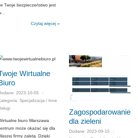
że Twoje bezpieczeństwo jest
...
Czytaj więcej »
Twoje Wirtualne
Biuro
Dodane: 2023-10-05
::
Kategoria: Specjalizacja / Inne
Usługi
Zagospodarowanie
dla zieleni
Wirtualne biuro Warszawa
centrum może okazać się dla
Dodane: 2023-09-15
::
Waszej firmy zaletą. Dzięki