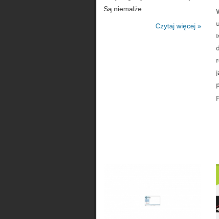
Są niemalże...
Czytaj więcej »
j
p