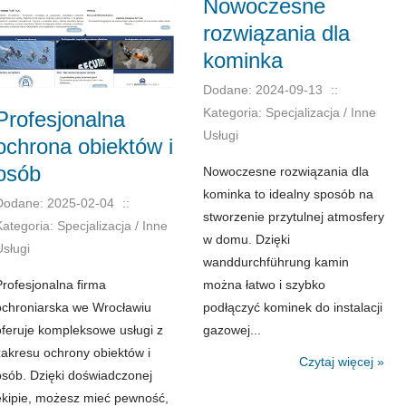
Nowoczesne
rozwiązania dla
kominka
Dodane: 2024-09-13
::
Kategoria: Specjalizacja / Inne
Profesjonalna
Usługi
ochrona obiektów i
osób
Nowoczesne rozwiązania dla
kominka to idealny sposób na
Dodane: 2025-02-04
::
stworzenie przytulnej atmosfery
Kategoria: Specjalizacja / Inne
w domu. Dzięki
Usługi
wanddurchführung kamin
Profesjonalna firma
można łatwo i szybko
ochroniarska we Wrocławiu
podłączyć kominek do instalacji
oferuje kompleksowe usługi z
gazowej...
zakresu ochrony obiektów i
Czytaj więcej »
osób. Dzięki doświadczonej
ekipie, możesz mieć pewność,