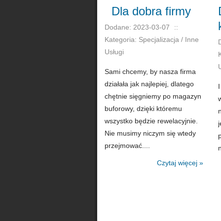
Dla dobra firmy
Dodane: 2023-03-07
::
Kategoria: Specjalizacja / Inne
Usługi
Sami chcemy, by nasza firma
działała jak najlepiej, dlatego
chętnie sięgniemy po magazyn
buforowy, dzięki któremu
n
wszystko będzie rewelacyjnie.
Nie musimy niczym się wtedy
przejmować....
n
Czytaj więcej »