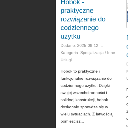
Hobok -
praktyczne
rozwiązanie do
codziennego
użytku
Dodane: 2025-08-12
::
Kategoria: Specjalizacja / Inne
Usługi
Hobok to praktyczne i
funkcjonalne rozwiązanie do
codziennego użytku. Dzięki
swojej wszechstronności i
solidnej konstrukcji, hobok
doskonale sprawdza się w
wielu sytuacjach. Z łatwością
pomieścisz...