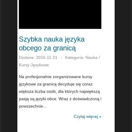
Szybka nauka języka
obcego za granicą
Dodane: 2016-11-21
::
Kategoria: Nauka /
Kursy Językowe
Na profesjonalnie zorganizowane kursy
językowe za granicą decyduje się coraz
większa liczba osób, dla których największą
pasją są języki obce. Wraz z doświadczoną i
powszechnie...
Czytaj więcej »