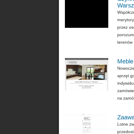
Warsz
Współcze
merytory
przez os
porozumi
terenów 
Meble
Nowoczes
sprzęt g
indywid
zamówien
na zamów
Zaawa
Lotne zw
przedost