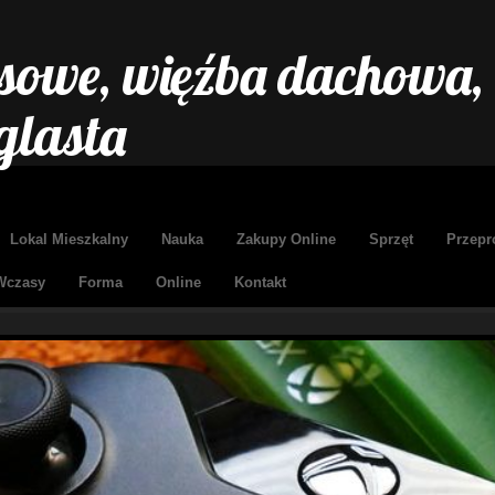
sowe, więźba dachowa, 
glasta
Lokal Mieszkalny
Nauka
Zakupy Online
Sprzęt
Przepr
Wczasy
Forma
Online
Kontakt