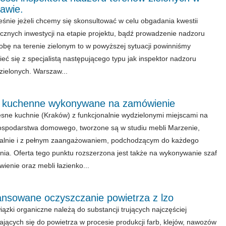
awie.
śnie jeżeli chcemy się skonsultować w celu obgadania kwestii
cznych inwestycji na etapie projektu, bądź prowadzenie nadzoru
obę na terenie zielonym to w powyższej sytuacji powinniśmy
eć się z specjalistą następującego typu jak inspektor nadzoru
zielonych. Warszaw...
 kuchenne wykonywane na zamówienie
ne kuchnie (Kraków) z funkcjonalnie wydzielonymi miejscami na
ospodarstwa domowego, tworzone są w studiu mebli Marzenie,
ualnie i z pełnym zaangażowaniem, podchodzącym do każdego
ia. Oferta tego punktu rozszerzona jest także na wykonywanie szaf
ienie oraz mebli łazienko...
nsowane oczyszczanie powietrza z lzo
iązki organiczne należą do substancji trujących najczęściej
ających się do powietrza w procesie produkcji farb, klejów, nawozów