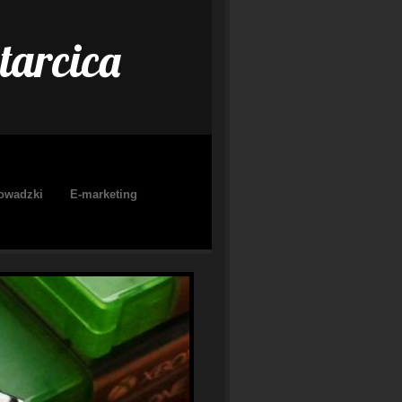
tarcica
owadzki
E-marketing