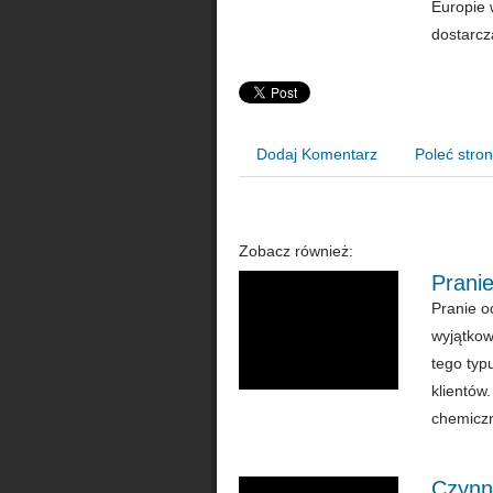
Europie 
dostarcz
Dodaj Komentarz
Poleć stro
Zobacz również:
Pranie
Pranie o
wyjątkow
tego typ
klientów
chemiczn
Czynn