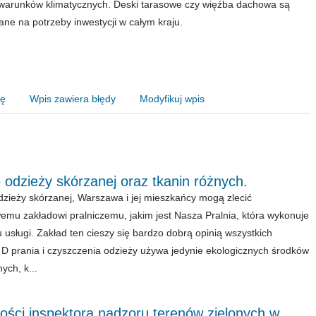
warunków klimatycznych. Deski tarasowe czy więźba dachowa są
ane na potrzeby inwestycji w całym kraju.
nę
Wpis zawiera błędy
Modyfikuj wpis
 odzieży skórzanej oraz tkanin różnych.
dzieży skórzanej, Warszawa i jej mieszkańcy mogą zlecić
emu zakładowi pralniczemu, jakim jest Nasza Pralnia, która wykonuje
u usługi. Zakład ten cieszy się bardzo dobrą opinią wszystkich
. D prania i czyszczenia odzieży używa jedynie ekologicznych środków
ych, k...
ości inspektora nadzoru terenów zielonych w