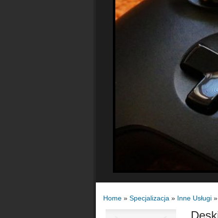
Home
»
Specjalizacja
»
Inne Usługi
Deski