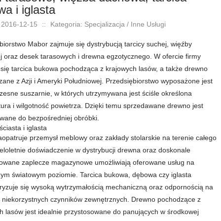
a i iglasta
 2016-12-15
::
Kategoria: Specjalizacja / Inne Usługi
biorstwo Mabor zajmuje się dystrybucją tarcicy suchej, więźby
 oraz desek tarasowych i drewna egzotycznego. W ofercie firmy
 się tarcica bukowa pochodząca z krajowych lasów, a także drewno
ane z Azji i Ameryki Południowej. Przedsiębiorstwo wyposażone jest
esne suszarnie, w których utrzymywana jest ściśle określona
ura i wilgotność powietrza. Dzięki temu sprzedawane drewno jest
wane do bezpośredniej obróbki.
ściasta i iglasta
opatruje przemysł meblowy oraz zakłady stolarskie na terenie całego
ieloletnie doświadczenie w dystrybucji drewna oraz doskonale
zowane zaplecze magazynowe umożliwiają oferowane usług na
ym światowym poziomie. Tarcica bukowa, dębowa czy iglasta
ryzuje się wysoką wytrzymałością mechaniczną oraz odpornością na
e niekorzystnych czynników zewnętrznych. Drewno pochodzące z
h lasów jest idealnie przystosowane do panujących w środkowej