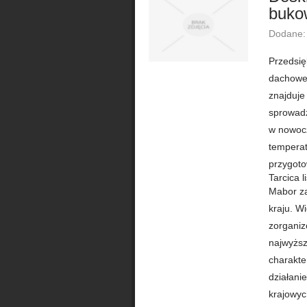
bukow
Dodane:
Przedsię
dachowej
znajduje
sprowadz
w nowocz
temperat
przygoto
Tarcica li
Mabor za
kraju. W
zorgani
najwyższ
charakte
działani
krajowyc