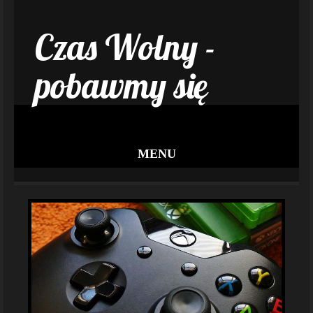
Czas Wolny -
pobawmy się
MENU