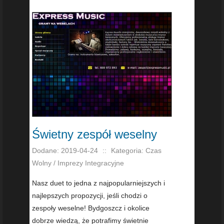
Świetny zespół weselny
Dodane: 2019-04-24
::
Kategoria: Czas
Wolny / Imprezy Integracyjne
Nasz duet to jedna z najpopularniejszych i
najlepszych propozycji, jeśli chodzi o
zespoły weselne! Bydgoszcz i okolice
dobrze wiedzą, że potrafimy świetnie