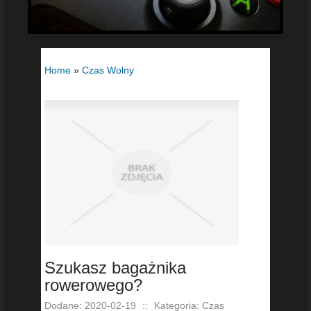
Home
»
Czas Wolny
Szukasz bagażnika
rowerowego?
Dodane: 2020-02-19
::
Kategoria: Czas