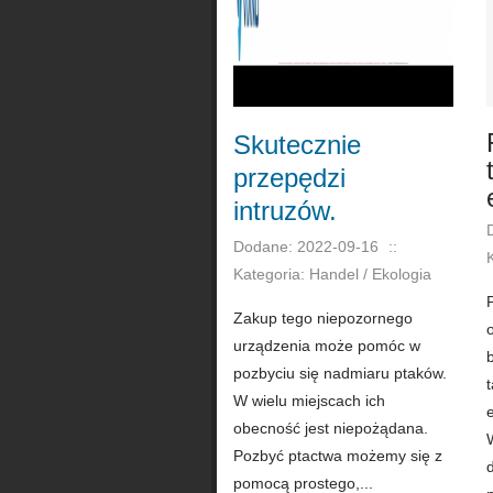
Skutecznie
przepędzi
intruzów.
Dodane: 2022-09-16
::
Kategoria: Handel / Ekologia
Zakup tego niepozornego
urządzenia może pomóc w
pozbyciu się nadmiaru ptaków.
W wielu miejscach ich
e
obecność jest niepożądana.
Pozbyć ptactwa możemy się z
pomocą prostego,...