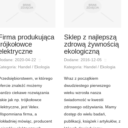
Firma produkująca
Sklep z najlepszą
trójkołowce
zdrową żywnością
elektryczne
ekologiczną
Dodane: 2020-04-22
::
Dodane: 2016-12-05
::
Kategoria: Handel / Ekologia
Kategoria: Handel / Ekologia
Przedsiębiorstwem, w którego
Wraz z początkiem
ofercie znaleźć możemy
dwudziestego pierwszego
bardzo ciekawe rozwiązania
wieku wzrosła nasza
takie jak np. trójkołowce
świadomość w kwestii
lektryczne, jest Velex.
zdrowego odżywiania. Mamy
Wspomniana firma, a
dostęp do wielu badań,
dokładniej mówiąc, producent
publikacji, książek i artykułów, z