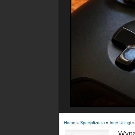
Home
»
Specjalizacja
»
Inne Usługi
Wyna