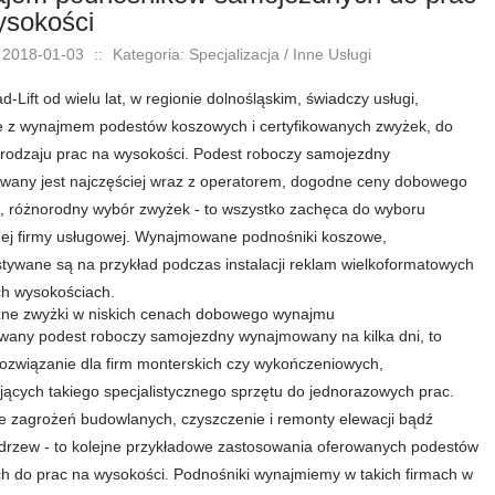
ysokości
 2018-01-03
::
Kategoria: Specjalizacja / Inne Usługi
-Lift od wielu lat, w regionie dolnośląskim, świadczy usługi,
 z wynajmem podestów koszowych i certyfikowanych zwyżek, do
rodzaju prac na wysokości. Podest roboczy samojezdny
any jest najczęściej wraz z operatorem, dogodne ceny dobowego
 różnorodny wybór zwyżek - to wszystko zachęca do wyboru
j firmy usługowej. Wynajmowane podnośniki koszowe,
tywane są na przykład podczas instalacji reklam wielkoformatowych
h wysokościach.
zne zwyżki w niskich cenach dobowego wynajmu
any podest roboczy samojezdny wynajmowany na kilka dni, to
rozwiązanie dla firm monterskich czy wykończeniowych,
jących takiego specjalistycznego sprzętu do jednorazowych prac.
 zagrożeń budowlanych, czyszczenie i remonty elewacji bądź
drzew - to kolejne przykładowe zastosowania oferowanych podestów
h do prac na wysokości. Podnośniki wynajmiemy w takich firmach w