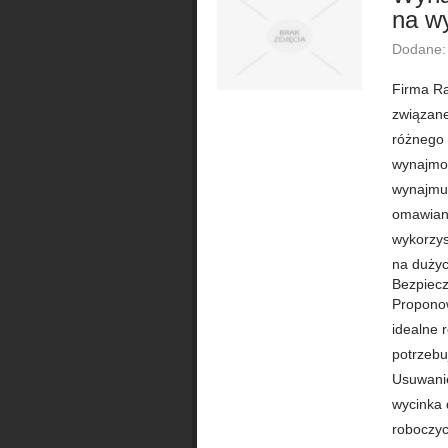
na w
Dodane:
Firma Rad
związane
różnego 
wynajmow
wynajmu,
omawiane
wykorzys
na dużyc
Bezpiec
Proponow
idealne 
potrzebu
Usuwanie
wycinka 
roboczyc