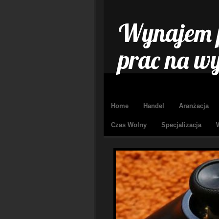
Wynajem 
prac na w
Home
Handel
Aranżacja
Czas Wolny
Specjalizacja