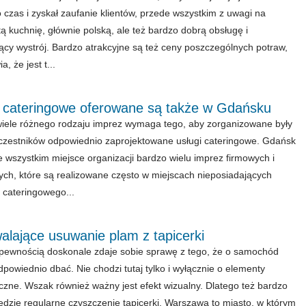
czas i zyskał zaufanie klientów, przede wszystkim z uwagi na
ą kuchnię, głównie polską, ale też bardzo dobrą obsługę i
jący wystrój. Bardzo atrakcyjne są też ceny poszczególnych potraw,
a, że jest t...
i cateringowe oferowane są także w Gdańsku
iele różnego rodzaju imprez wymaga tego, aby zorganizowane były
uczestników odpowiednio zaprojektowane usługi cateringowe. Gdańsk
e wszystkim miejsce organizacji bardzo wielu imprez firmowych i
ch, które są realizowane często w miejscach nieposiadających
 cateringowego...
alające usuwanie plam z tapicerki
pewnością doskonale zdaje sobie sprawę z tego, że o samochód
dpowiednio dbać. Nie chodzi tutaj tylko i wyłącznie o elementy
zne. Wszak również ważny jest efekt wizualny. Dlatego też bardzo
dzie regularne czyszczenie tapicerki. Warszawa to miasto, w którym