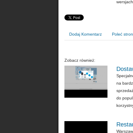
wersjach
Dodaj Komentarz
Poleć stro
Zobacz również:
Dosta
Specjaln
na bardz
sprzedaż
do popul
korzystn
Resta
Warszaws