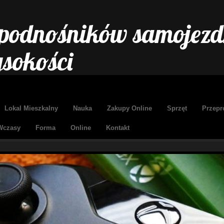
podnośników samojezd
ysokości
Lokal Mieszkalny
Nauka
Zakupy Online
Sprzęt
Przepr
Wczasy
Forma
Online
Kontakt