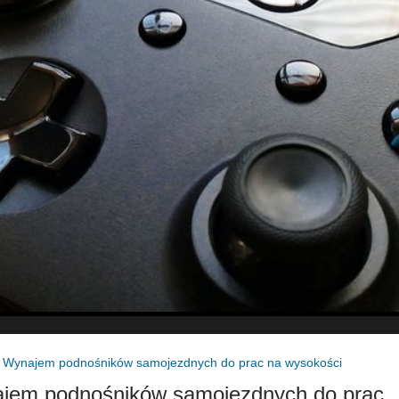
»
Wynajem podnośników samojezdnych do prac na wysokości
jem podnośników samojezdnych do prac