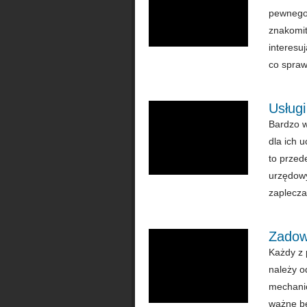
pewnego 
znakomit
interesu
co sprawi
Usług
Bardzo w
dla ich 
to przed
urzędowy
zaplecza
Zadow
Każdy z 
należy o
mechanic
ważne bę