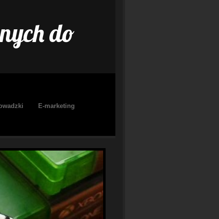
nych do
owadzki
E-marketing