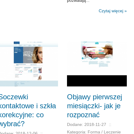
pozwalają...
Czytaj więcej »
Soczewki
Objawy pierwszej
kontaktowe i szkła
miesiączki- jak je
korekcyjne: co
rozpoznać
wybrać?
Dodane: 2018-11-27
::
Kategoria: Forma / Leczenie
Dodane: 2018-12-06
::