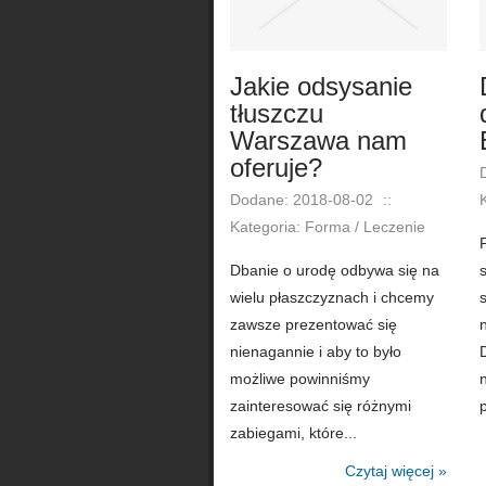
Jakie odsysanie
tłuszczu
Warszawa nam
oferuje?
Dodane: 2018-08-02
::
Kategoria: Forma / Leczenie
Dbanie o urodę odbywa się na
wielu płaszczyznach i chcemy
zawsze prezentować się
nienagannie i aby to było
możliwe powinniśmy
zainteresować się różnymi
zabiegami, które...
Czytaj więcej »