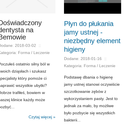
Doświadczony
Płyn do płukania
dentysta na
jamy ustnej -
Bemowie
niezbędny element
Dodane: 2018-03-02
::
higieny
Kategoria: Forma / Leczenie
Dodane: 2018-01-16
::
Poczułeś ostatnio silny ból w
Kategoria: Forma / Leczenie
swoich dziąsłach i szukasz
Podstawę dbania o higienę
specjalisty który pomoże ci
jamy ustnej stanowi oczywiście
naprawić wszystkie ubytki?
szczotkowanie zębów z
Dobrze trafiłeś, bowiem w
wykorzystaniem pasty. Jest to
naszej klinice każdy może
jednak za mało, by możliwe
pozbyć...
było pozbycie się wszystkich
Czytaj więcej »
bakterii...