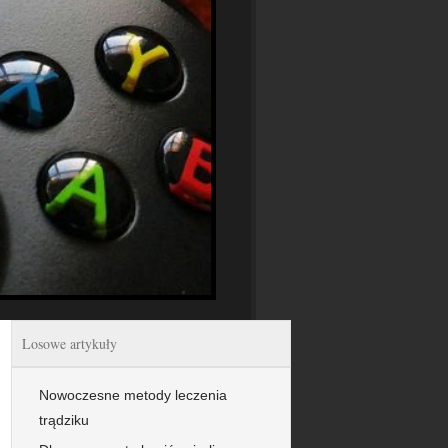
Losowe artykuły
Nowoczesne metody leczenia
trądziku