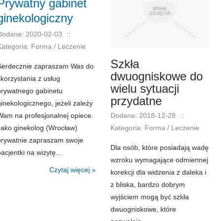
Prywatny gabinet
ginekologiczny
Dodane: 2020-02-03
::
Kategoria: Forma / Leczenie
Szkła
Serdecznie zapraszam Was do
dwuogniskowe do
skorzystania z usług
wielu sytuacji
prywatnego gabinetu
przydatne
ginekologicznego, jeżeli zależy
Dodane: 2018-12-28
::
Wam na profesjonalnej opiece.
Kategoria: Forma / Leczenie
Jako ginekolog (Wrocław)
prywatnie zapraszam swoje
Dla osób, które posiadają wadę
acjentki na wizytę...
wzroku wymagające odmiennej
Czytaj więcej »
korekcji dla widzenia z daleka i
z bliska, bardzo dobrym
wyjściem mogą być szkła
dwuogniskowe, które