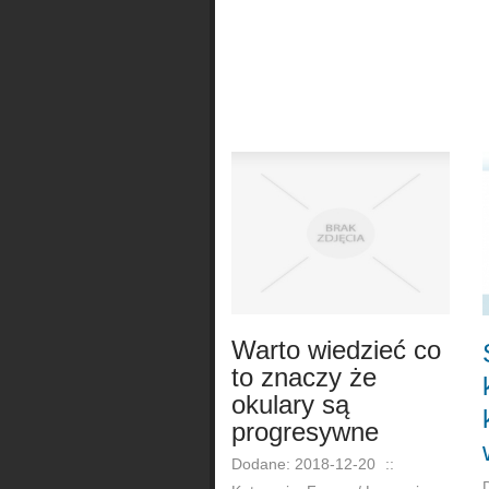
Warto wiedzieć co
to znaczy że
okulary są
progresywne
Dodane: 2018-12-20
::