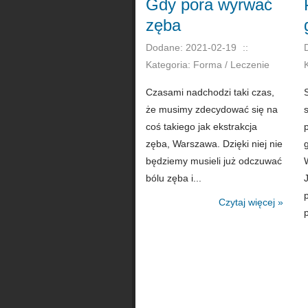
Gdy pora wyrwać
zęba
Dodane: 2021-02-19
::
Kategoria: Forma / Leczenie
Czasami nadchodzi taki czas,
że musimy zdecydować się na
coś takiego jak ekstrakcja
zęba, Warszawa. Dzięki niej nie
będziemy musieli już odczuwać
bólu zęba i...
Czytaj więcej »
p