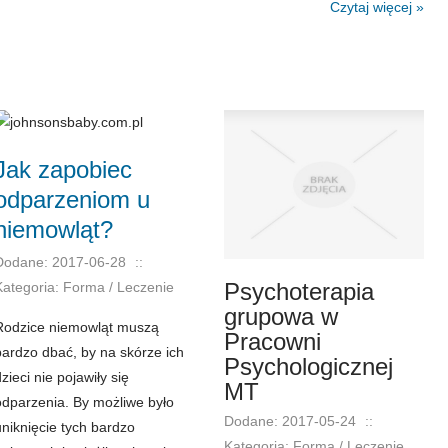
Czytaj więcej »
Jak zapobiec
odparzeniom u
niemowląt?
Dodane: 2017-06-28
::
Psychoterapia
Kategoria: Forma / Leczenie
grupowa w
Rodzice niemowląt muszą
Pracowni
bardzo dbać, by na skórze ich
Psychologicznej
zieci nie pojawiły się
MT
odparzenia. By możliwe było
Dodane: 2017-05-24
::
uniknięcie tych bardzo
Kategoria: Forma / Leczenie