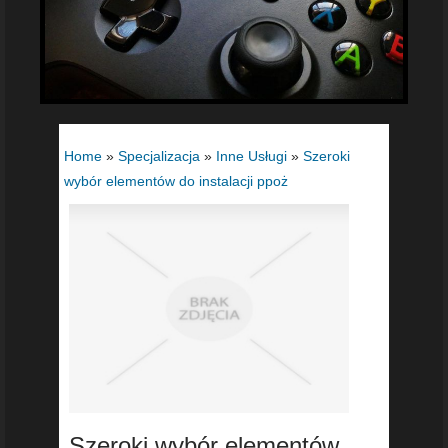
Home
»
Specjalizacja
»
Inne Usługi
»
Szeroki
wybór elementów do instalacji ppoż
Szeroki wybór elementów