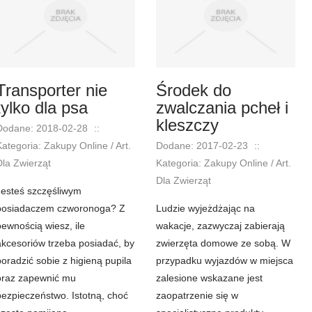
Transporter nie
Środek do
tylko dla psa
zwalczania pcheł i
kleszczy
Dodane: 2018-02-28
::
Kategoria: Zakupy Online / Art.
Dodane: 2017-02-23
::
Dla Zwierząt
Kategoria: Zakupy Online / Art.
Dla Zwierząt
Jesteś szczęśliwym
posiadaczem czworonoga? Z
Ludzie wyjeżdżając na
pewnością wiesz, ile
wakacje, zazwyczaj zabierają
akcesoriów trzeba posiadać, by
zwierzęta domowe ze sobą. W
poradzić sobie z higieną pupila
przypadku wyjazdów w miejsca
oraz zapewnić mu
zalesione wskazane jest
bezpieczeństwo. Istotną, choć
zaopatrzenie się w