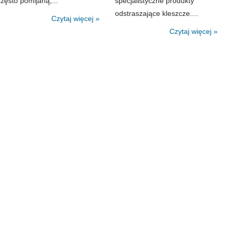
często pomijaną,...
specjalistyczne produkty
odstraszające kleszcze....
Czytaj więcej »
Czytaj więcej »