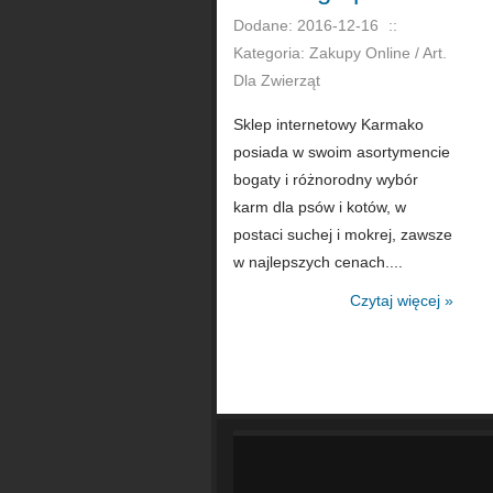
Dodane: 2016-12-16
::
Kategoria: Zakupy Online / Art.
Dla Zwierząt
Sklep internetowy Karmako
posiada w swoim asortymencie
bogaty i różnorodny wybór
karm dla psów i kotów, w
postaci suchej i mokrej, zawsze
w najlepszych cenach....
Czytaj więcej »