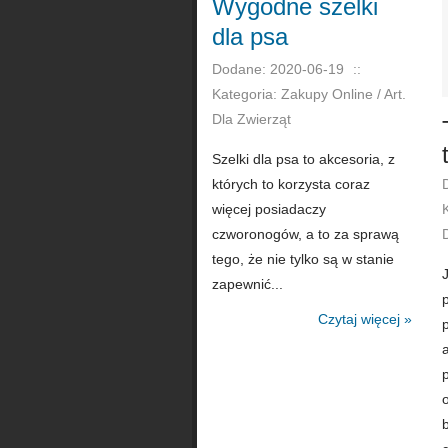
Wygodne szelki
dla psa
Dodane: 2020-06-19
::
Kategoria: Zakupy Online / Art.
Dla Zwierząt
Szelki dla psa to akcesoria, z
których to korzysta coraz
więcej posiadaczy
czworonogów, a to za sprawą
tego, że nie tylko są w stanie
zapewnić...
Czytaj więcej »