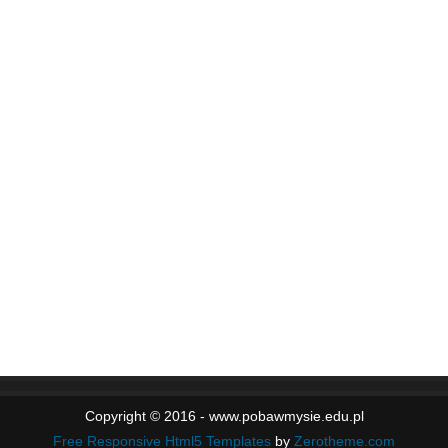
Copyright © 2016 - www.pobawmysie.edu.pl
Free Responsive Html5 Templates
by
Zerotheme.com