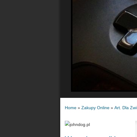
Home
»
Zakupy Online
»
Art. Dla Zw