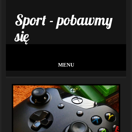
Sport - pobawmy
się
MENU