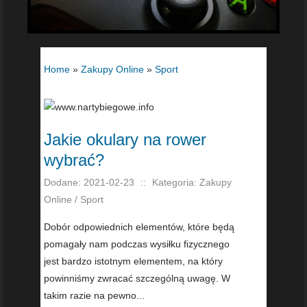
Home
»
Zakupy Online
»
Sport
Jakie okulary na rower
wybrać?
Dodane: 2021-02-23
::
Kategoria: Zakupy
Online / Sport
Dobór odpowiednich elementów, które będą
pomagały nam podczas wysiłku fizycznego
jest bardzo istotnym elementem, na który
powinniśmy zwracać szczególną uwagę. W
takim razie na pewno...