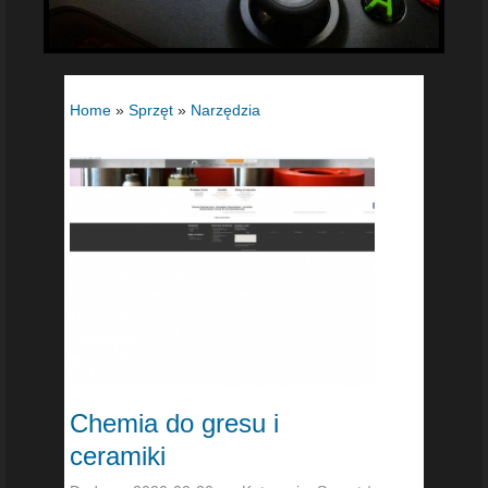
Home
»
Sprzęt
»
Narzędzia
Chemia do gresu i
ceramiki