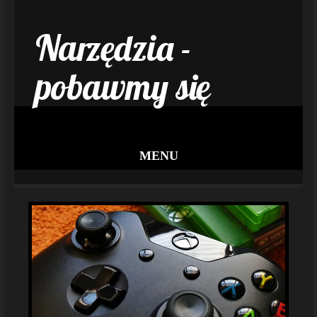
Narzędzia -
pobawmy się
MENU