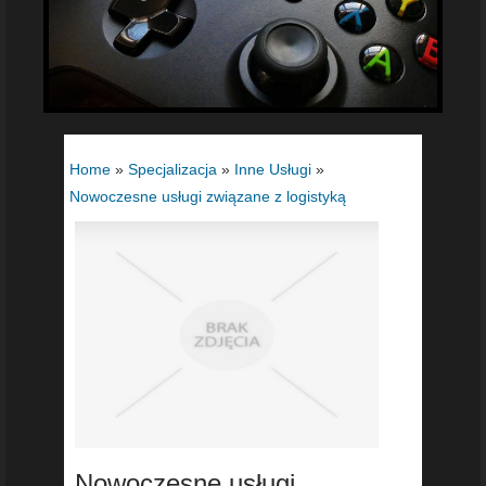
Home
»
Specjalizacja
»
Inne Usługi
»
Nowoczesne usługi związane z logistyką
Nowoczesne usługi