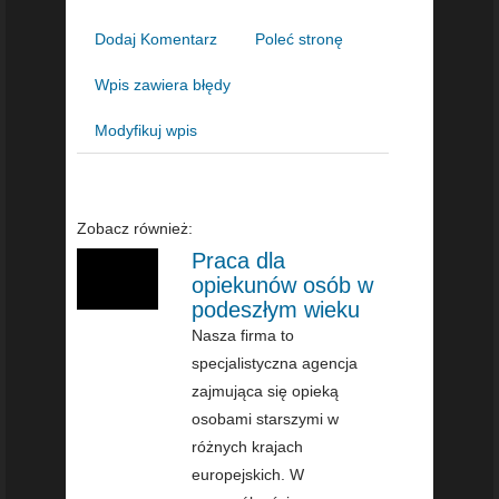
Dodaj Komentarz
Poleć stronę
Wpis zawiera błędy
Modyfikuj wpis
Zobacz również:
Praca dla
opiekunów osób w
podeszłym wieku
Nasza firma to
specjalistyczna agencja
zajmująca się opieką
osobami starszymi w
różnych krajach
europejskich. W