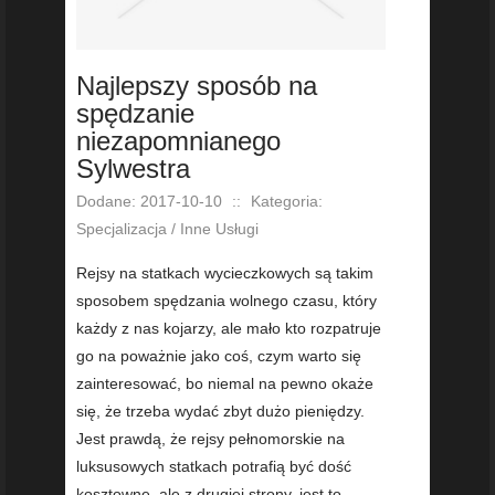
Najlepszy sposób na
spędzanie
niezapomnianego
Sylwestra
Dodane: 2017-10-10
::
Kategoria:
Specjalizacja / Inne Usługi
Rejsy na statkach wycieczkowych są takim
sposobem spędzania wolnego czasu, który
każdy z nas kojarzy, ale mało kto rozpatruje
go na poważnie jako coś, czym warto się
zainteresować, bo niemal na pewno okaże
się, że trzeba wydać zbyt dużo pieniędzy.
Jest prawdą, że rejsy pełnomorskie na
luksusowych statkach potrafią być dość
kosztowne, ale z drugiej strony, jest to