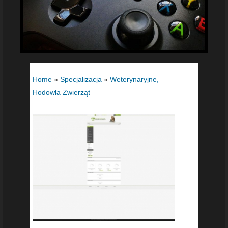
Home
»
Specjalizacja
»
Weterynaryjne,
Hodowla Zwierząt