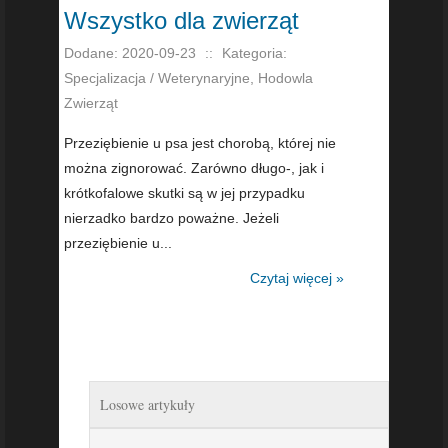
Wszystko dla zwierząt
Dodane: 2020-09-23
::
Kategoria:
Specjalizacja / Weterynaryjne, Hodowla
Zwierząt
Przeziębienie u psa jest chorobą, której nie
można zignorować. Zarówno długo-, jak i
krótkofalowe skutki są w jej przypadku
nierzadko bardzo poważne. Jeżeli
przeziębienie u...
Czytaj więcej »
Losowe artykuły