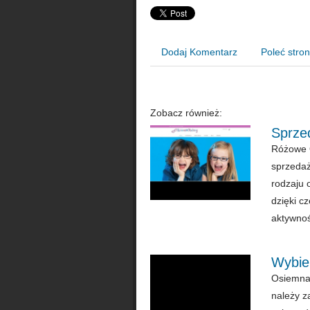
Dodaj Komentarz
Poleć stro
Zobacz również:
Sprze
Różowe O
sprzedaż
rodzaju 
dzięki c
aktywno
Wybier
Osiemnas
należy z