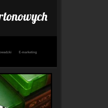
rtonowych
owadzki
E-marketing