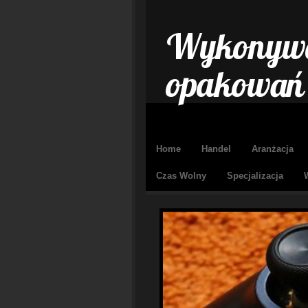
Wykonywa
opakowań
Home
Handel
Aranżacja
Czas Wolny
Specjalizacja