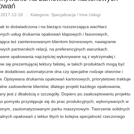
owań
 2017-12-18
::
Kategoria: Specjalizacja / Inne Usługi
ak to doświadczona i na bieżąco rozszerzająca wachlarz
nych usług drukarnia opakowań klapowych i fasonowych,
ająca też zainteresowanym klientom biznesowym, nawiązanie
owych partnerskich relacji, na preferencyjnych warunkach.
ane opakowania najczęściej wykonywane są z wytrzymałej i
nie się prezentującej tektury falistej, w takich produktach mogą być
e dodatkowo automatyczne dna czy specjalne rodzaje otworów i
. Opisywana drukarnia opakowań kartonowych, priorytetowo traktuje
ne zadowolenie klientów, dlatego projekt każdego opakowania,
any jest z dbałością o szczegóły. Dopiero po zaakceptowaniu projektu
go pomysłu przystępuje się do prac produkcyjnych, wykonywanych w
snym, zautomatyzowanym parku maszynowym. Tworzenie solidnych
salnych opakowań z tektur litych to kolejna specjalność rzeczonego