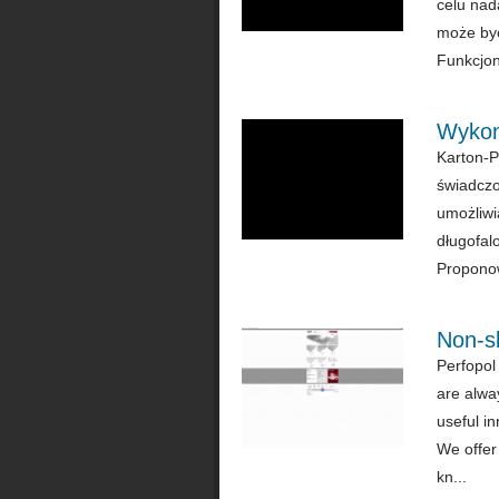
celu nad
może być
Funkcjonu
Wykon
Karton-P
świadczo
umożliwi
długofal
Proponow
Non-sl
Perfopol
are alway
useful in
We offer
kn...