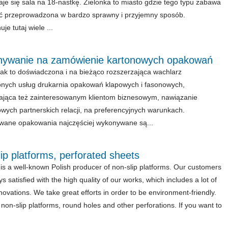
aje się sala na 18-nastkę. Zielonka to miasto gdzie tego typu zabawa
 przeprowadzona w bardzo sprawny i przyjemny sposób.
je tutaj wiele ...
ywanie na zamówienie kartonowych opakowań
ak to doświadczona i na bieżąco rozszerzająca wachlarz
nych usług drukarnia opakowań klapowych i fasonowych,
ająca też zainteresowanym klientom biznesowym, nawiązanie
owych partnerskich relacji, na preferencyjnych warunkach.
ane opakowania najczęściej wykonywane są...
ip platforms, perforated sheets
 is a well-known Polish producer of non-slip platforms. Our customers
s satisfied with the high quality of our works, which includes a lot of
novations. We take great efforts in order to be environment-friendly.
 non-slip platforms, round holes and other perforations. If you want to