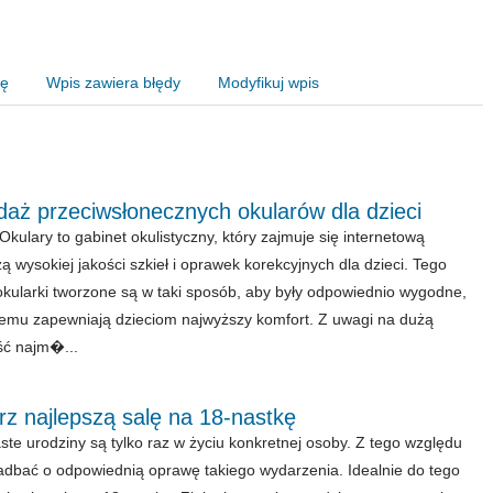
nę
Wpis zawiera błędy
Modyfikuj wpis
daż przeciwsłonecznych okularów dla dzieci
kulary to gabinet okulistyczny, który zajmuje się internetową
ą wysokiej jakości szkieł i oprawek korekcyjnych dla dzieci. Tego
okularki tworzone są w taki sposób, aby były odpowiednio wygodne,
zemu zapewniają dzieciom najwyższy komfort. Z uwagi na dużą
ść najm�...
z najlepszą salę na 18-nastkę
te urodziny są tylko raz w życiu konkretnej osoby. Z tego względu
adbać o odpowiednią oprawę takiego wydarzenia. Idealnie do tego