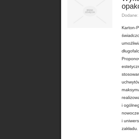
opak
Dodane:
Karton-P
świadczo
umożliwi
długofal
Proponow
estetycz
stosowan
uchwytów
maksymal
realizow
i ogólne
nowocze
i uniwer
zakładu.