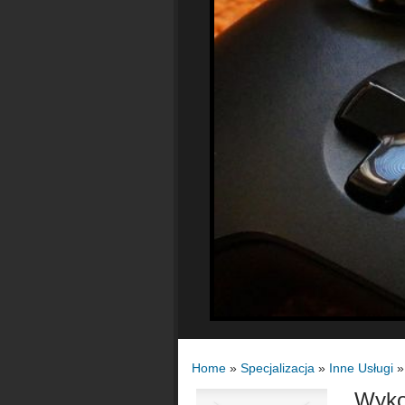
Home
»
Specjalizacja
»
Inne Usługi
Wyko