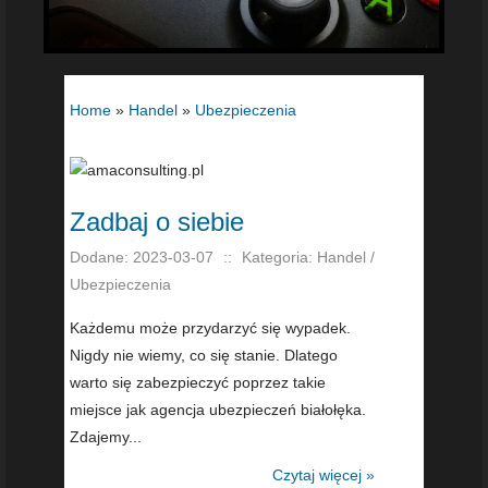
Home
»
Handel
»
Ubezpieczenia
Zadbaj o siebie
Dodane: 2023-03-07
::
Kategoria: Handel /
Ubezpieczenia
Każdemu może przydarzyć się wypadek.
Nigdy nie wiemy, co się stanie. Dlatego
warto się zabezpieczyć poprzez takie
miejsce jak agencja ubezpieczeń białołęka.
Zdajemy...
Czytaj więcej »