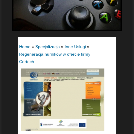
Home
»
Specjalizacja
»
Inne Usługi
»
Regeneracja nurników w ofercie firmy
Certech