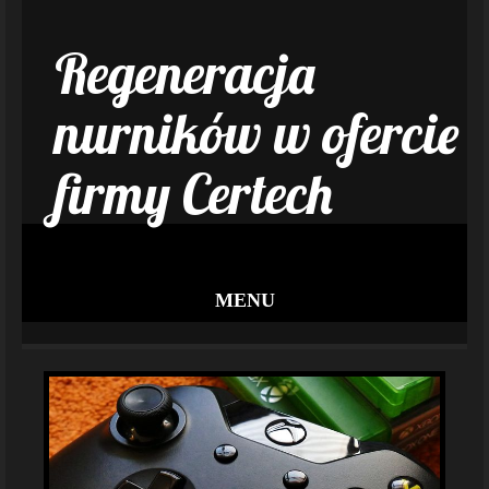
Regeneracja
nurników w ofercie
firmy Certech
MENU