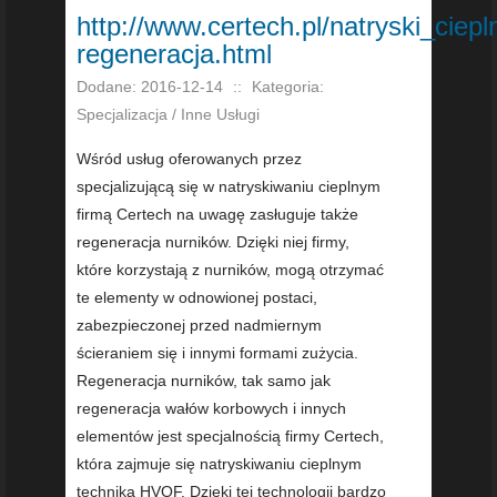
http://www.certech.pl/natryski_ciepl
regeneracja.html
Dodane: 2016-12-14
::
Kategoria:
Specjalizacja / Inne Usługi
Wśród usług oferowanych przez
specjalizującą się w natryskiwaniu cieplnym
firmą Certech na uwagę zasługuje także
regeneracja nurników. Dzięki niej firmy,
które korzystają z nurników, mogą otrzymać
te elementy w odnowionej postaci,
zabezpieczonej przed nadmiernym
ścieraniem się i innymi formami zużycia.
Regeneracja nurników, tak samo jak
regeneracja wałów korbowych i innych
elementów jest specjalnością firmy Certech,
która zajmuje się natryskiwaniu cieplnym
techniką HVOF. Dzięki tej technologii bardzo