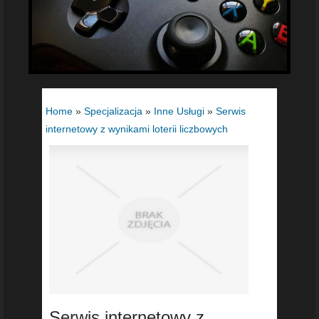
Home
»
Specjalizacja
»
Inne Usługi
»
Serwis
internetowy z wynikami loterii liczbowych
Serwis internetowy z