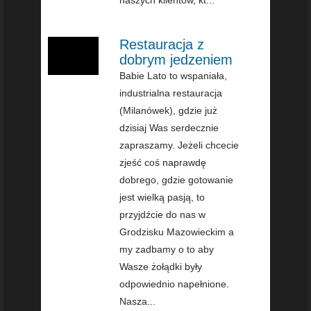
naszych klientów, kt...
Restauracja z
dobrym jedzeniem
Babie Lato to wspaniała,
industrialna restauracja
(Milanówek), gdzie już
dzisiaj Was serdecznie
zapraszamy. Jeżeli chcecie
zjeść coś naprawdę
dobrego, gdzie gotowanie
jest wielką pasją, to
przyjdźcie do nas w
Grodzisku Mazowieckim a
my zadbamy o to aby
Wasze żołądki były
odpowiednio napełnione.
Nasza...