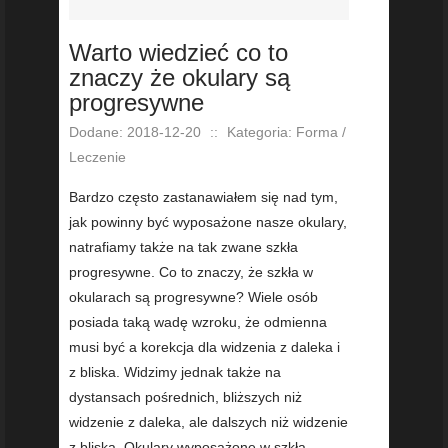
Warto wiedzieć co to
znaczy że okulary są
progresywne
Dodane: 2018-12-20
::
Kategoria: Forma /
Leczenie
Bardzo często zastanawiałem się nad tym,
jak powinny być wyposażone nasze okulary,
natrafiamy także na tak zwane szkła
progresywne. Co to znaczy, że szkła w
okularach są progresywne? Wiele osób
posiada taką wadę wzroku, że odmienna
musi być a korekcja dla widzenia z daleka i
z bliska. Widzimy jednak także na
dystansach pośrednich, bliższych niż
widzenie z daleka, ale dalszych niż widzenie
z bliska. Okulary wyposażone w szkła