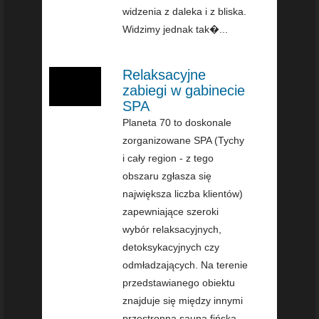
widzenia z daleka i z bliska.
Widzimy jednak tak�...
Relaksacyjne
zabiegi w gabinecie
SPA
Planeta 70 to doskonale
zorganizowane SPA (Tychy
i cały region - z tego
obszaru zgłasza się
największa liczba klientów)
zapewniające szeroki
wybór relaksacyjnych,
detoksykacyjnych czy
odmładzających. Na terenie
przedstawianego obiektu
znajduje się między innymi
przestronna sauna fińska,