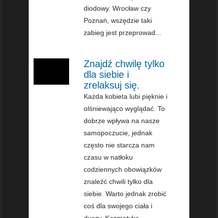
diodowy. Wrocław czy
Poznań, wszędzie taki
zabieg jest przeprowad...
Znajdź chwilę tylko
dla siebie i
zrelaksuj się.
Każda kobieta lubi pięknie i
olśniewająco wyglądać. To
dobrze wpływa na nasze
samopoczucie, jednak
często nie starcza nam
czasu w natłoku
codziennych obowiązków
znaleźć chwili tylko dla
siebie. Warto jednak zrobić
coś dla swojego ciała i
duszy. Kosmetyka