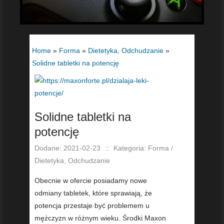
Home
»
Forma
»
Dietetyka, Odchudzanie
»
Solidne tabletki na potencję
Solidne tabletki na
potencję
Dodane: 2021-02-23
::
Kategoria: Forma /
Dietetyka, Odchudzanie
Obecnie w ofercie posiadamy nowe
odmiany tabletek, które sprawiają, że
potencja przestaje być problemem u
mężczyzn w różnym wieku. Środki Maxon