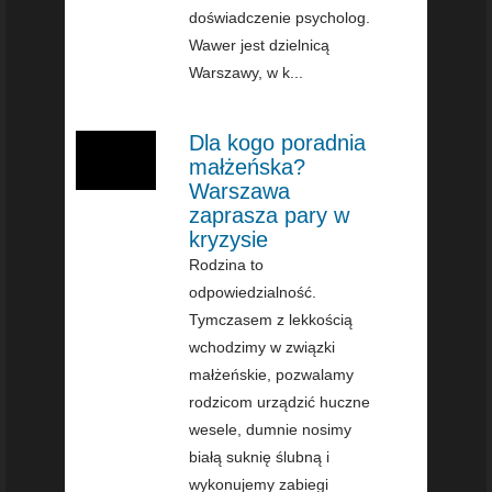
doświadczenie psycholog.
Wawer jest dzielnicą
Warszawy, w k...
Dla kogo poradnia
małżeńska?
Warszawa
zaprasza pary w
kryzysie
Rodzina to
odpowiedzialność.
Tymczasem z lekkością
wchodzimy w związki
małżeńskie, pozwalamy
rodzicom urządzić huczne
wesele, dumnie nosimy
białą suknię ślubną i
wykonujemy zabiegi