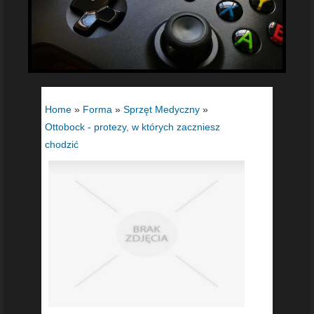
Home
»
Forma
»
Sprzęt Medyczny
»
Ottobock - protezy, w których zaczniesz
chodzić