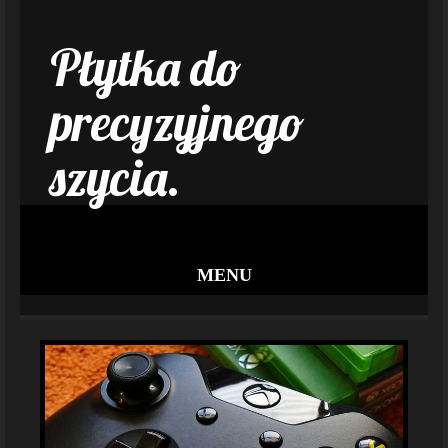
Płytka do
precyzyjnego
szycia.
MENU