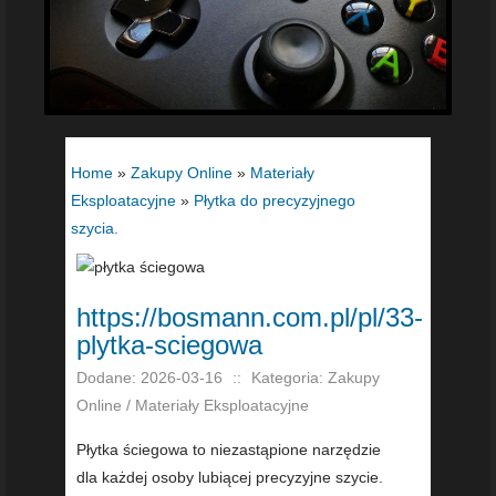
Home
»
Zakupy Online
»
Materiały
Eksploatacyjne
»
Płytka do precyzyjnego
szycia.
https://bosmann.com.pl/pl/33-
plytka-sciegowa
Dodane: 2026-03-16
::
Kategoria: Zakupy
Online / Materiały Eksploatacyjne
Płytka ściegowa to niezastąpione narzędzie
dla każdej osoby lubiącej precyzyjne szycie.