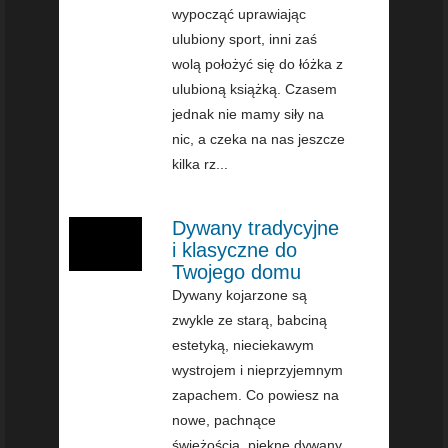
wypocząć uprawiając
ulubiony sport, inni zaś
wolą położyć się do łóżka z
ulubioną książką. Czasem
jednak nie mamy siły na
nic, a czeka na nas jeszcze
kilka rz...
Dywany tradycyjne
i klasyczne do
Twojego domu
Dywany kojarzone są
zwykle ze starą, babciną
estetyką, nieciekawym
wystrojem i nieprzyjemnym
zapachem. Co powiesz na
nowe, pachnące
świeżością, piękne dywany