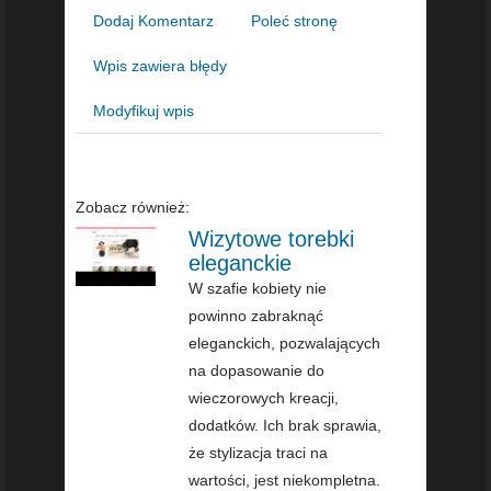
Dodaj Komentarz
Poleć stronę
Wpis zawiera błędy
Modyfikuj wpis
Zobacz również:
Wizytowe torebki
eleganckie
W szafie kobiety nie
powinno zabraknąć
eleganckich, pozwalających
na dopasowanie do
wieczorowych kreacji,
dodatków. Ich brak sprawia,
że stylizacja traci na
wartości, jest niekompletna.