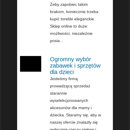
Żeby zapobiec takim
brakom, koniecznie trzeba
kupić torebki eleganckie.
Sklep online to duże
możliwości, niezależnie
posia...
Ogromny wybór
zabawek i sprzętów
dla dzieci
Jesteśmy firmą
prowadzącą sprzedaż
starannie
wyselekcjonowanych
akcesoriów dla mamy i
dziecka. Staramy się, aby w
naszej ofercie znalazły się
wyłącznie rzeczy piękne i