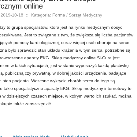
cznym online
 2019-10-18
::
Kategoria: Forma / Sprzęt Medyczny
dzy to grupa specjalistów, która jest na rynku medycznym dosyć
oszukiwana. Jest to związane z tym, że zwiększa się liczba pacjentów
jących pomocy kardiologicznej, coraz więcej osób choruje na serce.
na było sprawdzić stan układu krążenia w tym serca, potrzebne są
nowoczesne aparaty EKG. Sklep medyczny online Si-Cura jest
niem w takich sytuacjach, jest w stanie wyposażyć każdą placówkę
, publiczną czy prywatną, w dobrej jakości urządzenia, badające
e stan pacjenta. Wczesne wykrycie chorób serca do tego są
e takie specjalistyczne aparaty EKG. Sklep medyczny internetowy to
e w dzisiejszych czasach miejsce, w którym warto ich szukać, można
akupie także zaoszczędzić.
nę
Wpis zawiera błędy
Modyfikuj wpis