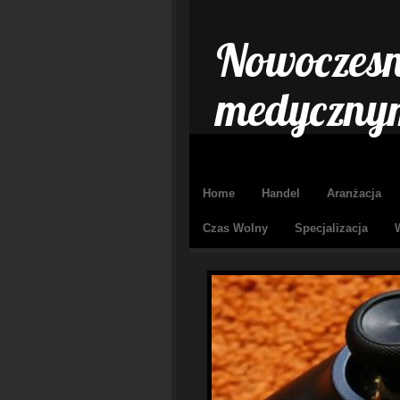
Nowoczesn
medycznym
Home
Handel
Aranżacja
Czas Wolny
Specjalizacja