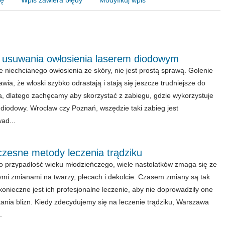
y usuwania owłosienia laserem diodowym
e niechcianego owłosienia ze skóry, nie jest prostą sprawą. Golenie
awia, że włoski szybko odrastają i stają się jeszcze trudniejsze do
a, dlatego zachęcamy aby skorzystać z zabiegu, gdzie wykorzystuje
r diodowy. Wrocław czy Poznań, wszędzie taki zabieg jest
ad...
zesne metody leczenia trądziku
to przypadłość wieku młodzieńczego, wiele nastolatków zmaga się ze
mi zmianami na twarzy, plecach i dekolcie. Czasem zmiany są tak
 konieczne jest ich profesjonalne leczenie, aby nie doprowadziły one
ania blizn. Kiedy zdecydujemy się na leczenie trądziku, Warszawa
.