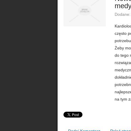
medy
Dodane:
Kardiolo
często p
potrzebu
Żeby moż
do tego 
rozwiąza
medyczną
dokładni
potrzebn
najlepsz
na tym z
Dodaj Komentarz
Poleć stro