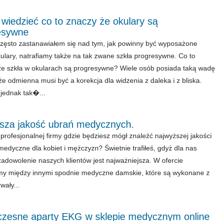
wiedzieć co to znaczy że okulary są
esywne
zęsto zastanawiałem się nad tym, jak powinny być wyposażone
ulary, natrafiamy także na tak zwane szkła progresywne. Co to
że szkła w okularach są progresywne? Wiele osób posiada taką wadę
że odmienna musi być a korekcja dla widzenia z daleka i z bliska.
jednak tak�...
psza jakość ubrań medycznych.
profesjonalnej firmy gdzie będziesz mógł znaleźć najwyższej jakości
medyczne dla kobiet i mężczyzn? Świetnie trafiłeś, gdyż dla nas
 zadowolenie naszych klientów jest najważniejsza. W ofercie
y między innymi spodnie medyczne damskie, które są wykonane z
wały...
zesne aparty EKG w sklepie medycznym online