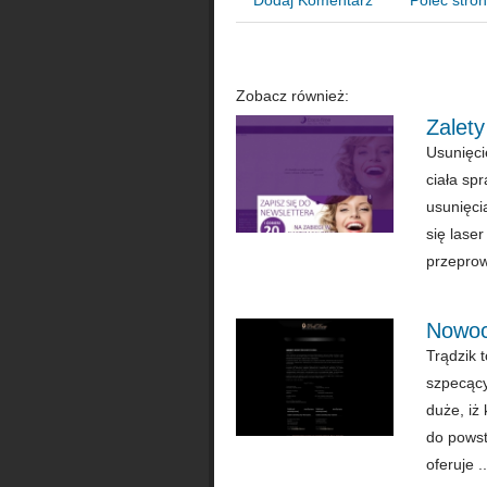
Zobacz również:
Zalet
Usunięci
ciała spr
usunięci
się lase
przeprow
Nowoc
Trądzik 
szpecący
duże, iż
do powst
oferuje ..