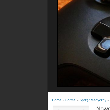
Home
»
Forma
»
Sprzęt Medyczny
Nowo