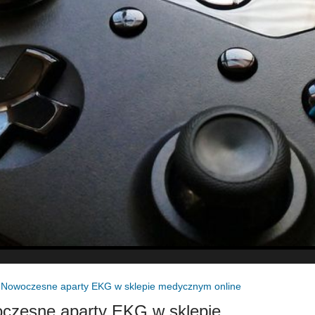
»
Nowoczesne aparty EKG w sklepie medycznym online
czesne aparty EKG w sklepie