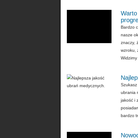
Warto 
progr
Bardzo c
nasze ok
znaczy, 
wzroku, 
Widzimy 
Najle
Szukasz 
ubrania 
jakość i
posiadam
bardzo tr
Nowoc