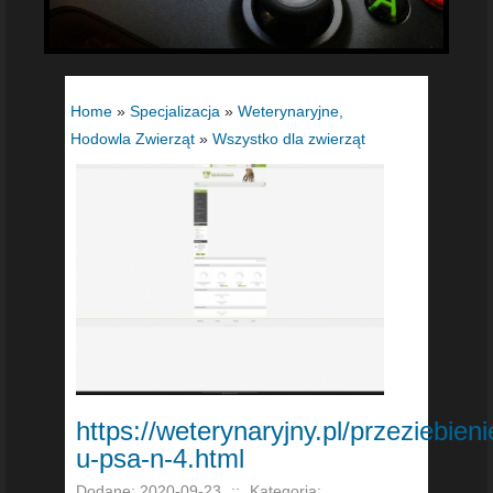
Home
»
Specjalizacja
»
Weterynaryjne,
Hodowla Zwierząt
»
Wszystko dla zwierząt
https://weterynaryjny.pl/przeziebieni
u-psa-n-4.html
Dodane: 2020-09-23
::
Kategoria: