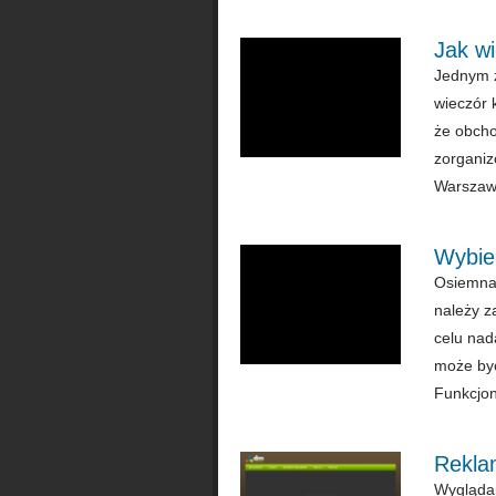
Jak wi
Jednym z
wieczór 
że obcho
zorganiz
Warszawi
Wybier
Osiemnas
należy z
celu nad
może być
Funkcjonu
Reklam
Wyglądaj