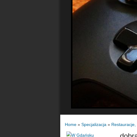
Home
»
Specjalizacja
»
Restauracje,
dobra