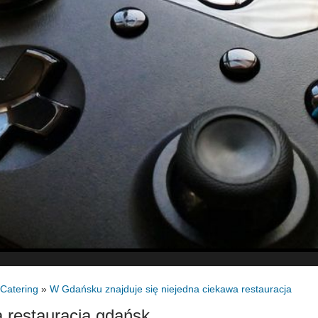
 Catering
»
W Gdańsku znajduje się niejedna ciekawa restauracja
 restauracja gdańsk