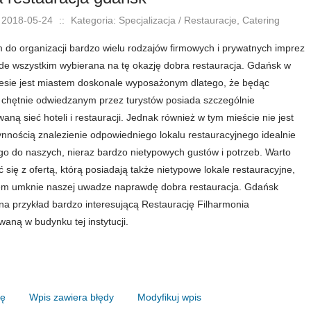
 2018-05-24
::
Kategoria: Specjalizacja / Restauracje, Catering
 do organizacji bardzo wielu rodzajów firmowych i prywatnych imprez
ede wszystkim wybierana na tę okazję dobra restauracja. Gdańsk w
esie jest miastem doskonale wyposażonym dlatego, że będąc
chętnie odwiedzanym przez turystów posiada szczególnie
aną sieć hoteli i restauracji. Jednak również w tym mieście nie jest
ynnością znalezienie odpowiedniego lokalu restauracyjnego idealnie
o do naszych, nieraz bardzo nietypowych gustów i potrzeb. Warto
 się z ofertą, którą posiadają także nietypowe lokale restauracyjne,
em umknie naszej uwadze naprawdę dobra restauracja. Gdańsk
na przykład bardzo interesującą Restaurację Filharmonia
waną w budynku tej instytucji.
nę
Wpis zawiera błędy
Modyfikuj wpis