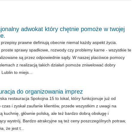
jonalny adwokat który chętnie pomoże w twojej
e.
 przepisy prawne definiują obecnie niemal każdy aspekt życia.
proste sprawy spadkowe, rozwody czy problemy karne - wszystkie te
alizowane są przez odpowiednie sądy. W naszej placówce pomocy
blemach z realizacją takich działań pomoże zniwelować dobry
Lublin to miejs...
uracja do organizowania imprez
ka restauracja Spokojna 15 to lokal, który funkcjonuje już od
czas i zyskał zaufanie klientów, przede wszystkim z uwagi na
ą kuchnię, głównie polską, ale też bardzo dobrą obsługę i
jący wystrój. Bardzo atrakcyjne są też ceny poszczególnych potraw,
a, że jest t...