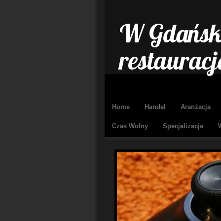
W Gdańsku
restauracj
Home
Handel
Aranżacja
Czas Wolny
Specjalizacja