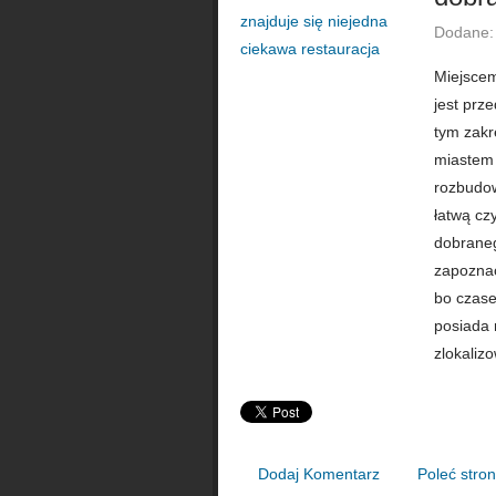
Dodane:
Miejscem
jest prz
tym zakr
miastem 
rozbudow
łatwą cz
dobraneg
zapoznać
bo czas
posiada 
zlokalizo
Dodaj Komentarz
Poleć stro