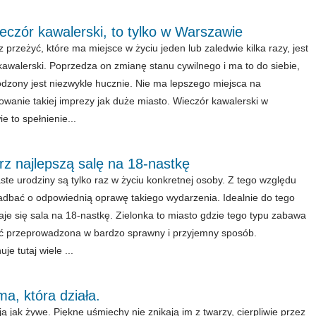
eczór kawalerski, to tylko w Warszawie
 przeżyć, które ma miejsce w życiu jeden lub zaledwie kilka razy, jest
kawalerski. Poprzedza on zmianę stanu cywilnego i ma to do siebie,
dzony jest niezwykle hucznie. Nie ma lepszego miejsca na
owanie takiej imprezy jak duże miasto. Wieczór kawalerski w
e to spełnienie...
z najlepszą salę na 18-nastkę
te urodziny są tylko raz w życiu konkretnej osoby. Z tego względu
adbać o odpowiednią oprawę takiego wydarzenia. Idealnie do tego
aje się sala na 18-nastkę. Zielonka to miasto gdzie tego typu zabawa
 przeprowadzona w bardzo sprawny i przyjemny sposób.
je tutaj wiele ...
a, która działa.
ą jak żywe. Piękne uśmiechy nie znikają im z twarzy, cierpliwie przez