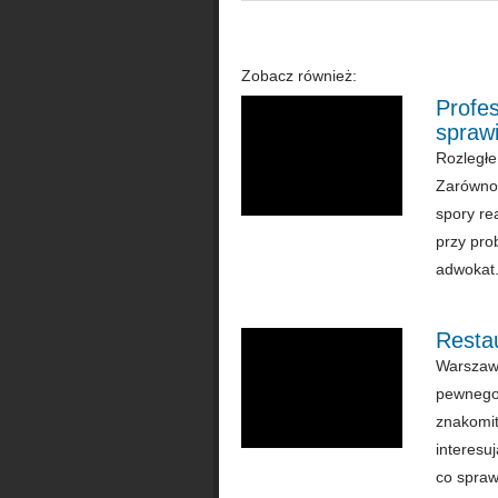
Zobacz również:
Profes
sprawi
Rozległe
Zarówno 
spory re
przy pro
adwokat. 
Resta
Warszaws
pewnego 
znakomit
interesu
co sprawi