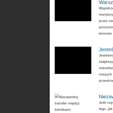
Warsz
Współcze
merytory
przez os
porozumi
terenów 
Jesteś
Jesteśmy
zwiększy
mieszkan
naszych 
przestrzen
Niezaw
Jeśli cz
tego, ja