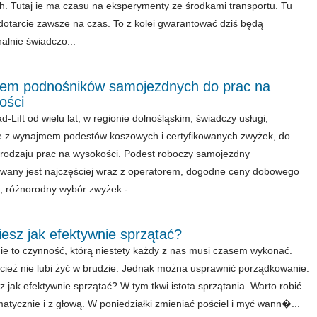
ch. Tutaj ie ma czasu na eksperymenty ze środkami transportu. Tu
ę dotarcie zawsze na czas. To z kolei gwarantować dziś będą
nalnie świadczo...
em podnośników samojezdnych do prac na
ości
-Lift od wielu lat, w regionie dolnośląskim, świadczy usługi,
 z wynajmem podestów koszowych i certyfikowanych zwyżek, do
rodzaju prac na wysokości. Podest roboczy samojezdny
any jest najczęściej wraz z operatorem, dogodne ceny dobowego
 różnorodny wybór zwyżek -...
esz jak efektywnie sprzątać?
ie to czynność, którą niestety każdy z nas musi czasem wykonać.
ecież nie lubi żyć w brudzie. Jednak można usprawnić porządkowanie.
z jak efektywnie sprzątać? W tym tkwi istota sprzątania. Warto robić
matycznie i z głową. W poniedziałki zmieniać pościel i myć wann�...