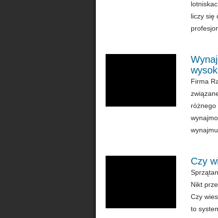
lotniska
liczy si
profesjo
Wynaj
wysok
Firma Rad
związane
różnego 
wynajmow
wynajmu,
Czy wi
Sprzątan
Nikt prz
Czy wies
to syste