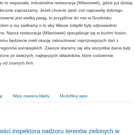
o to wspaniała, industrialna restauracja (Milanówek), gdzie już dzisiaj
ecznie zapraszamy. Jeżeli chcecie zjeść coś naprawdę dobrego,
towanie jest wielką pasją, to przyjdźcie do nas w Grodzisku
kim a my zadbamy o to aby Wasze żołądki były odpowiednio
ne. Nasza restauracja (Milanówek) specjalizuje się w kuchni fusion,
zemu będziecie mieli okazję zakosztować najróżniejszych dań z
regionów europejskich. Zawsze staramy się aby wszystkie dania były
zone ze świeżych, najlepszych składników, które codziennie
 od znanych firm.
nę
Wpis zawiera błędy
Modyfikuj wpis
ości inspektora nadzoru terenów zielonych w