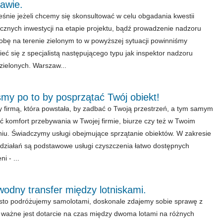
awie.
śnie jeżeli chcemy się skonsultować w celu obgadania kwestii
cznych inwestycji na etapie projektu, bądź prowadzenie nadzoru
obę na terenie zielonym to w powyższej sytuacji powinniśmy
eć się z specjalistą następującego typu jak inspektor nadzoru
zielonych. Warszaw...
my po to by posprzątać Twój obiekt!
 firmą, która powstała, by zadbać o Twoją przestrzeń, a tym samym
ć komfort przebywania w Twojej firmie, biurze czy też w Twoim
iu. Świadczymy usługi obejmujące sprzątanie obiektów. W zakresie
działań są podstawowe usługi czyszczenia łatwo dostępnych
i - ...
odny transfer między lotniskami.
ęsto podróżujemy samolotami, doskonale zdajemy sobie sprawę z
k ważne jest dotarcie na czas między dwoma lotami na różnych