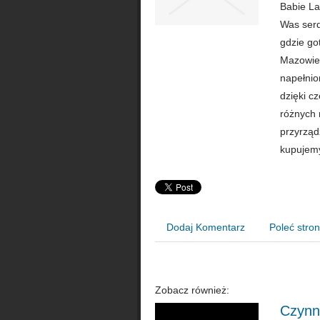
Babie Lat
Was serd
gdzie go
Mazowiec
napełnio
dzięki c
różnych 
przyrząd
kupujemy
Dodaj Komentarz
Poleć stro
Zobacz również:
Czynn