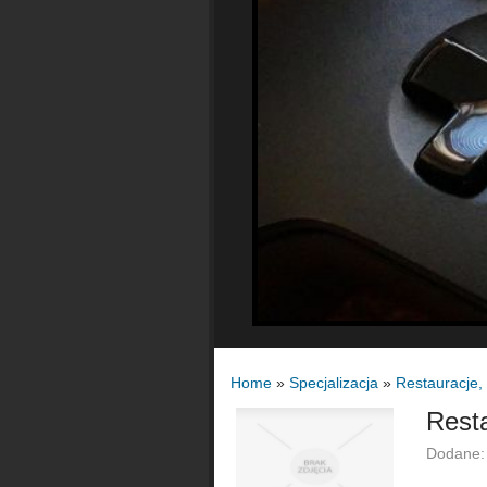
Home
»
Specjalizacja
»
Restauracje,
Rest
Dodane: