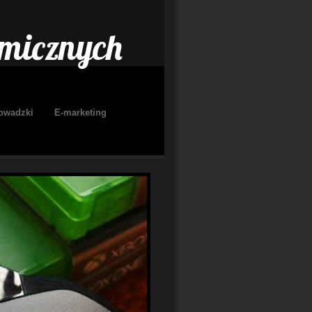
amicznych
owadzki
E-marketing