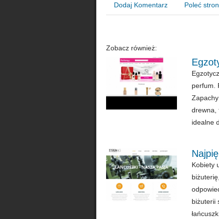
Dodaj Komentarz
Poleć stro
Zobacz również:
Egzot
Egzotycz
perfum. 
Zapachy 
drewna, 
idealne 
Najpię
Kobiety 
biżuteri
odpowied
biżuteri
łańcuszk.