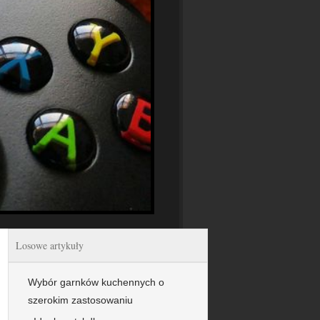
Losowe artykuły
Wybór garnków kuchennych o
szerokim zastosowaniu