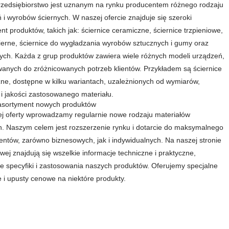
zedsiębiorstwo jest uznanym na rynku producentem różnego rodzaju
 i wyrobów ściernych. W naszej ofercie znajduje się szeroki
nt produktów, takich jak: ściernice ceramiczne, ściernice trzpieniowe,
cierne, ściernice do wygładzania wyrobów sztucznych i gumy oraz
nych. Każda z grup produktów zawiera wiele różnych modeli urządzeń,
anych do zróżnicowanych potrzeb klientów. Przykładem są ściernice
ne, dostępne w kilku wariantach, uzależnionych od wymiarów,
 i jakości zastosowanego materiału.
asortyment nowych produktów
j oferty wprowadzamy regularnie nowe rodzaju materiałów
h. Naszym celem jest rozszerzenie rynku i dotarcie do maksymalnego
ientów, zarówno biznesowych, jak i indywidualnych. Na naszej stronie
owej znajdują się wszelkie informacje techniczne i praktyczne,
e specyfiki i zastosowania naszych produktów. Oferujemy specjalne
 i upusty cenowe na niektóre produkty.