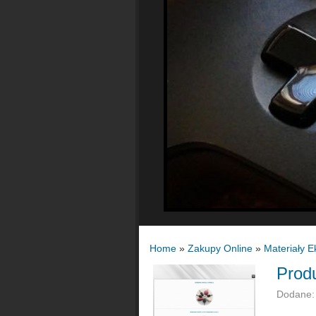
Home
»
Zakupy Online
»
Materiały E
Produ
Dodane: