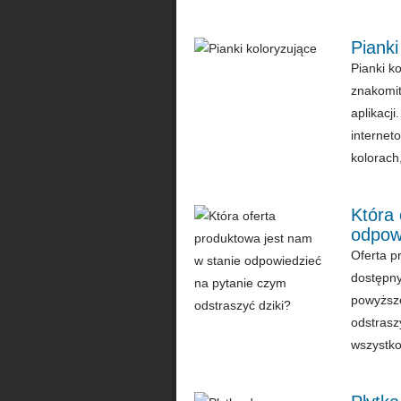
Pianki
Pianki ko
znakomit
aplikacj
internet
kolorach,
Która 
odpowi
Oferta p
dostępny
powyższe
odstrasz
wszystko