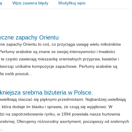
nę
Wpis zawiera błędy
Modyfikuj wpis
yczne zapachy Orientu
ne zapachy Orientu to coś, co przyciąga uwagę wielu miłośników
Perfumy arabskie są znane ze swojej intensywności i trwałości.
te często zawierają mieszankę orientalnych przypraw, kwiatów i
tworząc unikalne kompozycje zapachowe. Perfumy arabskie są
dla osób poszuk...
kniejsza srebrna biżuteria w Polsce.
uwielbiają otaczać się pięknymi przedmiotami. Najbardziej uwielbiają
ę, która dodaje im blasku i sprawia, że czują się wyjątkowo. W
zi na zapotrzebowanie rynku, w 1994 powstała nasza hurtownia
i srebrnej. Oferujemy różnorodny asortyment, począwszy od srebrnych
..