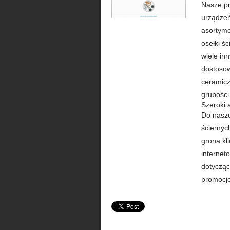
Nasze pr
urządzeń
asortyme
osełki ś
wiele in
dostosow
ceramicz
grubości
Szeroki 
Do nasze
ściernyc
grona kl
internet
dotycząc
promocje