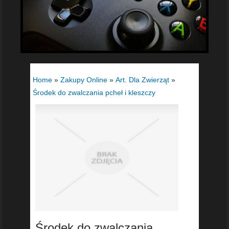
Home
»
Zakupy Online
»
Art. Dla Zwierząt
»
Środek do zwalczania pcheł i kleszczy
Środek do zwalczania