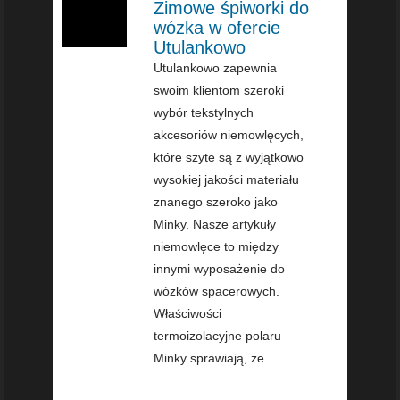
Zimowe śpiworki do
wózka w ofercie
Utulankowo
Utulankowo zapewnia
swoim klientom szeroki
wybór tekstylnych
akcesoriów niemowlęcych,
które szyte są z wyjątkowo
wysokiej jakości materiału
znanego szeroko jako
Minky. Nasze artykuły
niemowlęce to między
innymi wyposażenie do
wózków spacerowych.
Właściwości
termoizolacyjne polaru
Minky sprawiają, że ...