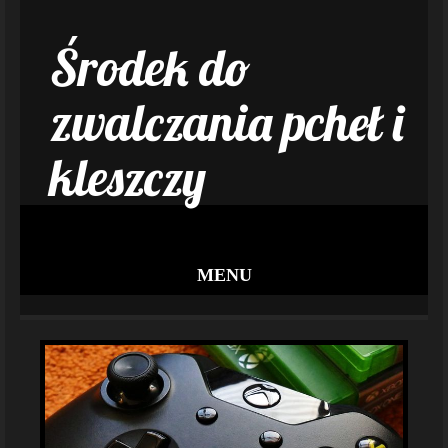
Środek do
zwalczania pcheł i
kleszczy
MENU