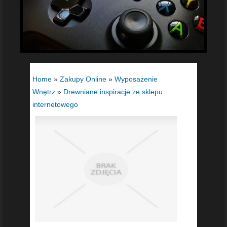
Home
»
Zakupy Online
»
Wyposażenie
Wnętrz
»
Drewniane inspiracje ze sklepu
internetowego