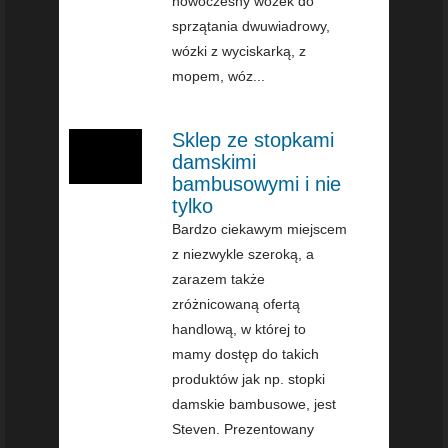
nowoczesny wózek do
sprzątania dwuwiadrowy,
wózki z wyciskarką, z
mopem, wóz...
Sklep ze stopkami
damskimi
bambusowymi i nie
tylko
Bardzo ciekawym miejscem
z niezwykle szeroką, a
zarazem także
zróżnicowaną ofertą
handlową, w której to
mamy dostęp do takich
produktów jak np. stopki
damskie bambusowe, jest
Steven. Prezentowany