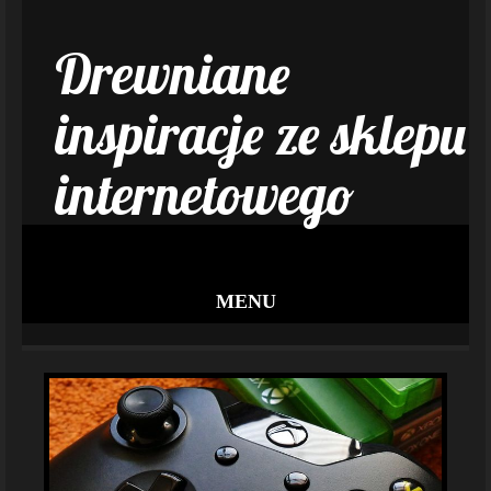
Drewniane
inspiracje ze sklepu
internetowego
MENU