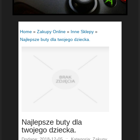
Home
»
Zakupy Online
»
Inne Sklepy
»
Najlepsze buty dla twojego dziecka.
Najlepsze buty dla
twojego dziecka.
Dodane: 2018-12-05
::
Kategoria: Zakupy