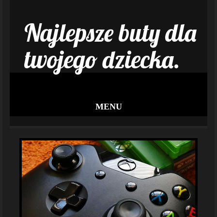
Najlepsze buty dla
twojego dziecka.
MENU