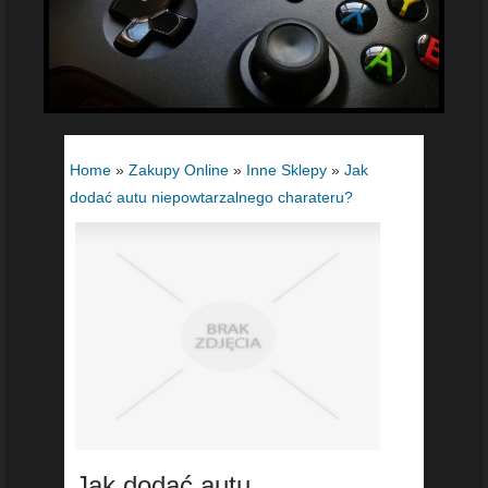
Home
»
Zakupy Online
»
Inne Sklepy
»
Jak
dodać autu niepowtarzalnego charateru?
Jak dodać autu