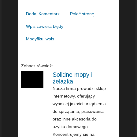
Dodaj Komentarz
Poleć stronę
Wpis zawiera błędy
Modyfikuj wpis
Zobacz również:
Solidne mopy i
żelazka
Nasza firma prowadzi sklep
internetowy, oferujący
wysokiej jakości urządzenia
do sprzątania, prasowania
oraz inne akcesoria do
użytku domowego.
Koncentrujemy się na