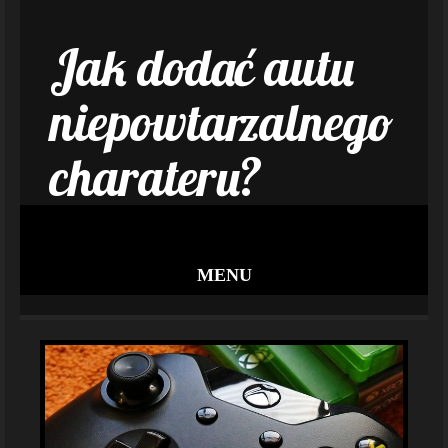
Jak dodać autu
niepowtarzalnego
charateru?
MENU