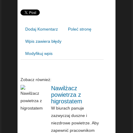
Dodaj Komentarz
Poleć stronę
Wpis zawiera błędy
Modyfikuj wpis
Zobacz również:
Nawilżacz
powietrza z
higrostatem
W biurach panuje
zazwyczaj duszne i
niezdrowe powietrze. Aby
zapewnić pracownikom