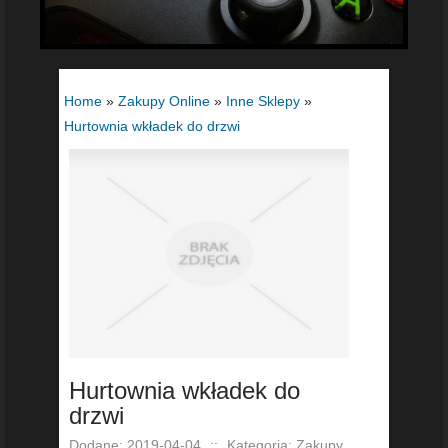
Home
»
Zakupy Online
»
Inne Sklepy
»
Hurtownia wkładek do drzwi
Hurtownia wkładek do
drzwi
Dodane: 2019-04-04
::
Kategoria: Zakupy