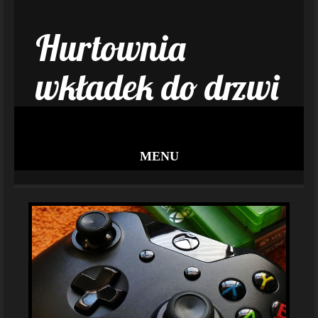
Hurtownia
wkładek do drzwi
MENU