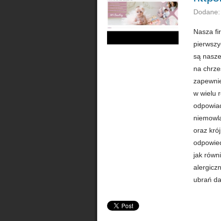
Dodane:
Nasza fi
pierwszy
są nasze
na chrze
zapewnie
w wielu 
odpowiad
niemowlą
oraz kró
odpowied
jak równ
alergicz
ubrań da