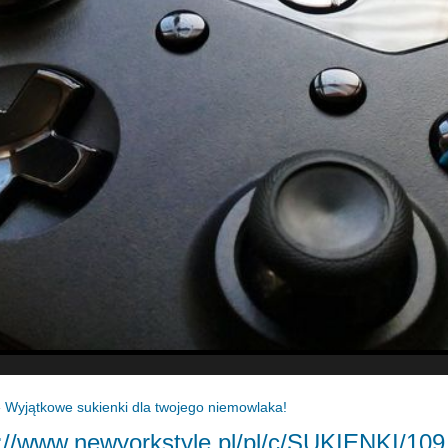
»
Wyjątkowe sukienki dla twojego niemowlaka!
://www.newyorkstyle.pl/pl/c/SUKIENKI/109