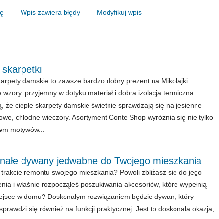
nę
Wpis zawiera błędy
Modyfikuj wpis
 skarpetki
karpety damskie to zawsze bardzo dobry prezent na Mikołajki.
wzory, przyjemny w dotyku materiał i dobra izolacja termiczna
ą, że ciepłe skarpety damskie świetnie sprawdzają się na jesienne
owe, chłodne wieczory. Asortyment Conte Shop wyróżnia się nie tylko
em motywów...
nałe dywany jedwabne do Twojego mieszkania
 trakcie remontu swojego mieszkania? Powoli zbliżasz się do jego
nia i właśnie rozpocząłeś poszukiwania akcesoriów, które wypełnią
ejsce w domu? Doskonałym rozwiązaniem będzie dywan, który
 sprawdzi się również na funkcji praktycznej. Jest to doskonała okazja,