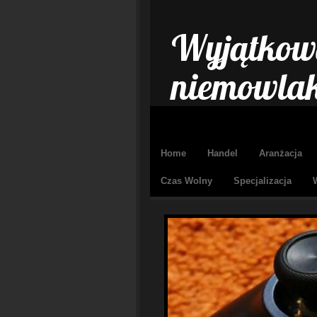
Wyjątkowe
niemowla
Home
Handel
Aranżacja
Czas Wolny
Specjalizacja