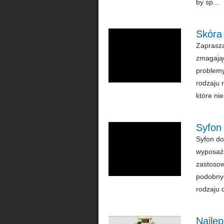
by sp...
Skóra
Zaprasza
zmagając
problemy
rodzaju 
które nie
Syfon
Syfon d
wyposaże
zastosow
podobnyc
rodzaju c
Najle