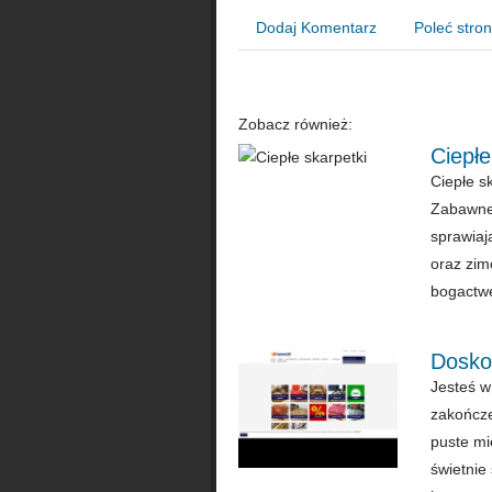
Dodaj Komentarz
Poleć stro
Zobacz również:
Ciepłe
Ciepłe s
Zabawne 
sprawiaj
oraz zim
bogactw
Dosko
Jesteś w
zakończe
puste mi
świetnie