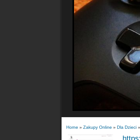
Home
»
Zakupy Online
»
Dla Dzieci
https