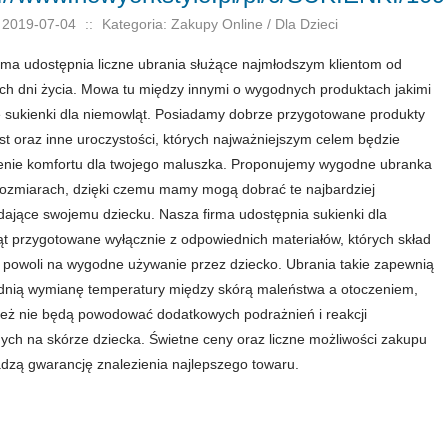
 2019-07-04
::
Kategoria: Zakupy Online / Dla Dzieci
rma udostępnia liczne ubrania służące najmłodszym klientom od
ch dni życia. Mowa tu między innymi o wygodnych produktach jakimi
 sukienki dla niemowląt. Posiadamy dobrze przygotowane produkty
st oraz inne uroczystości, których najważniejszym celem będzie
nie komfortu dla twojego maluszka. Proponujemy wygodne ubranka
rozmiarach, dzięki czemu mamy mogą dobrać te najbardziej
ające swojemu dziecku. Nasza firma udostępnia sukienki dla
t przygotowane wyłącznie z odpowiednich materiałów, których skład
j powoli na wygodne używanie przez dziecko. Ubrania takie zapewnią
nią wymianę temperatury między skórą maleństwa a otoczeniem,
ież nie będą powodować dodatkowych podrażnień i reakcji
nych na skórze dziecka. Świetne ceny oraz liczne możliwości zakupu
dzą gwarancję znalezienia najlepszego towaru.