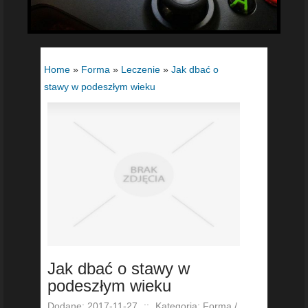
Home
»
Forma
»
Leczenie
»
Jak dbać o
stawy w podeszłym wieku
Jak dbać o stawy w
podeszłym wieku
Dodane: 2017-11-27
::
Kategoria: Forma /