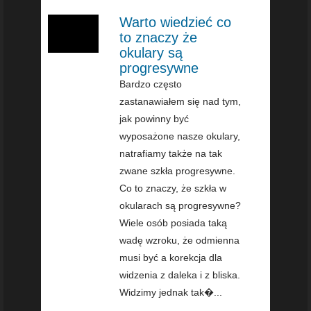
Warto wiedzieć co
to znaczy że
okulary są
progresywne
Bardzo często
zastanawiałem się nad tym,
jak powinny być
wyposażone nasze okulary,
natrafiamy także na tak
zwane szkła progresywne.
Co to znaczy, że szkła w
okularach są progresywne?
Wiele osób posiada taką
wadę wzroku, że odmienna
musi być a korekcja dla
widzenia z daleka i z bliska.
Widzimy jednak tak�...