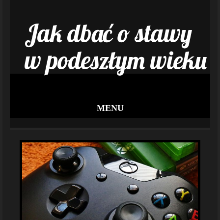
Jak dbać o stawy
w podeszłym wieku
MENU