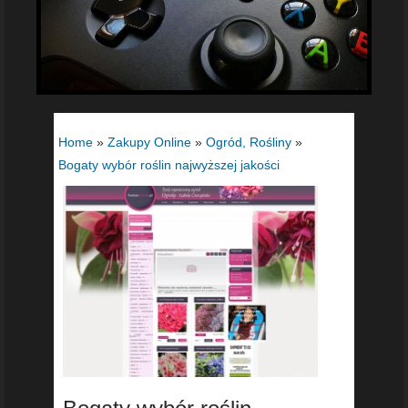
Home
»
Zakupy Online
»
Ogród, Rośliny
»
Bogaty wybór roślin najwyższej jakości