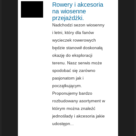
Rowery i akcesoria
na wiosenne
przejażdżki.
Nadchodzi sezon wiosenny
i letni, który dla fanów
wycieczek rowerowych
będzie stanowił doskonałą
okazję do eksploracji
terenu. Nasz serwis może
spodobać się zarówno
pasjonatom jak i
początkującym.
Proponujemy bardzo
rozbudowany asortyment w
którym można znaleźć
jednoślady i akcesoria jakie
udostępn...