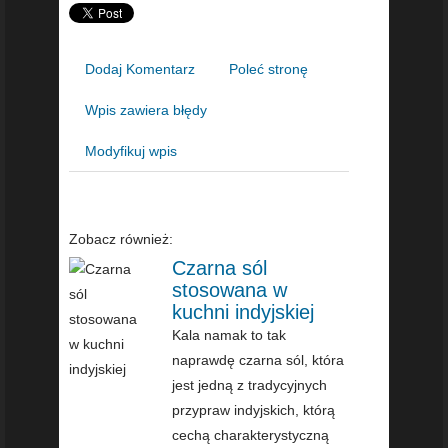
Dodaj Komentarz
Poleć stronę
Wpis zawiera błędy
Modyfikuj wpis
Zobacz również:
Czarna sól
stosowana w
kuchni indyjskiej
Kala namak to tak
naprawdę czarna sól, która
jest jedną z tradycyjnych
przypraw indyjskich, którą
cechą charakterystyczną