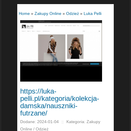
Home
»
Zakupy Online
»
Odzież
»
Luka Pelli
https://luka-
pelli.pl/kategoria/kolekcja-
damska/nauszniki-
futrzane/
Dodane: 2024-01-04
::
Kategoria: Zakupy
Online / Odzież