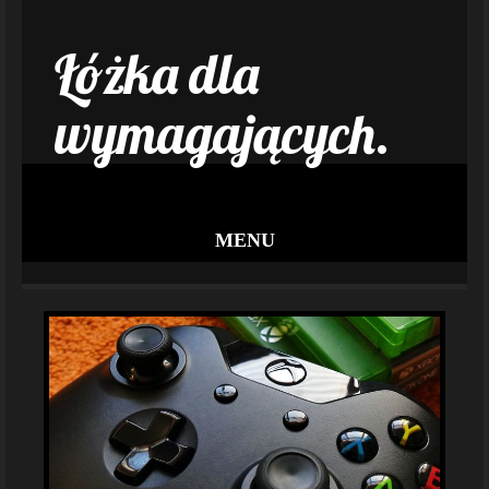
Łóżka dla
wymagających.
MENU