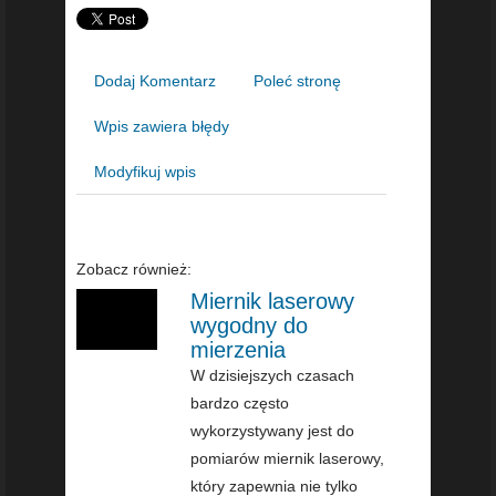
Dodaj Komentarz
Poleć stronę
Wpis zawiera błędy
Modyfikuj wpis
Zobacz również:
Miernik laserowy
wygodny do
mierzenia
W dzisiejszych czasach
bardzo często
wykorzystywany jest do
pomiarów miernik laserowy,
który zapewnia nie tylko