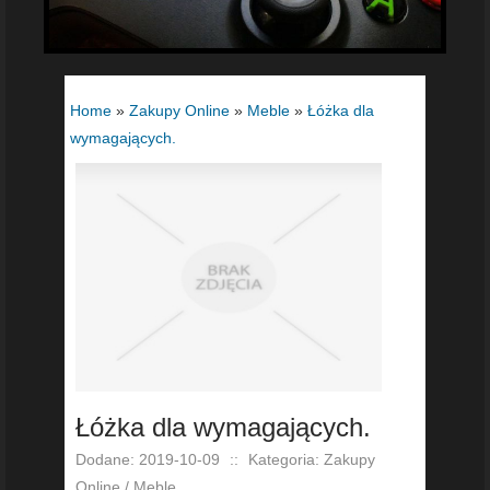
Home
»
Zakupy Online
»
Meble
»
Łóżka dla
wymagających.
Łóżka dla wymagających.
Dodane: 2019-10-09
::
Kategoria: Zakupy
Online / Meble