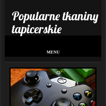
Popularne tkaniny
tapicerskie
MENU