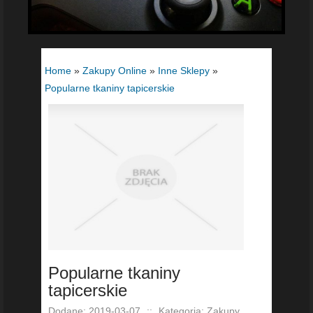
Home
»
Zakupy Online
»
Inne Sklepy
»
Popularne tkaniny tapicerskie
Popularne tkaniny
tapicerskie
Dodane: 2019-03-07
::
Kategoria: Zakupy