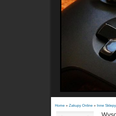
Home
»
Zakupy Online
»
Inne Sklepy
Wysok