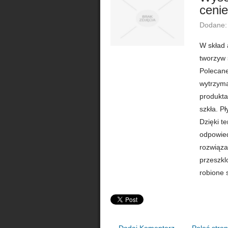
cenie
Dodane:
W skład 
tworzyw 
Polecane
wytrzym
produkta
szkła. P
Dzięki t
odpowied
rozwiąza
przeszkl
robione 
Dodaj Komentarz
Poleć stro