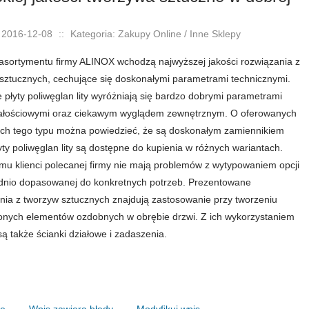
 2016-12-08
::
Kategoria: Zakupy Online / Inne Sklepy
asortymentu firmy ALINOX wchodzą najwyższej jakości rozwiązania z
sztucznych, cechujące się doskonałymi parametrami technicznymi.
 płyty poliwęglan lity wyróżniają się bardzo dobrymi parametrami
ałościowymi oraz ciekawym wyglądem zewnętrznym. O oferowanych
ch tego typu można powiedzieć, że są doskonałym zamiennikiem
łyty poliwęglan lity są dostępne do kupienia w różnych wariantach.
emu klienci polecanej firmy nie mają problemów z wytypowaniem opcji
nio dopasowanej do konkretnych potrzeb. Prezentowane
nia z tworzyw sztucznych znajdują zastosowanie przy tworzeniu
onych elementów ozdobnych w obrębie drzwi. Z ich wykorzystaniem
są także ścianki działowe i zadaszenia.
nę
Wpis zawiera błędy
Modyfikuj wpis