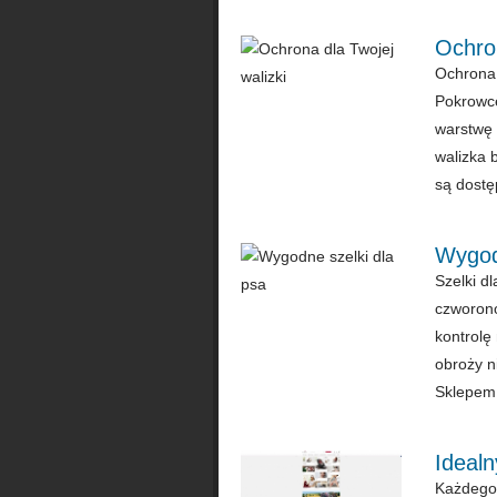
Ochron
Ochrona 
Pokrowce
warstwę 
walizka 
są dostę
Wygod
Szelki d
czworono
kontrolę
obroży n
Sklepem i
Ideal
Każdego 