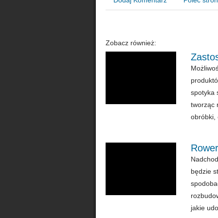
Zobacz również:
Zasto
Możliwoś
produktó
spotyka 
tworząc 
obróbki,
Rowery
Nadchodz
będzie s
spodobać
rozbudow
jakie udo