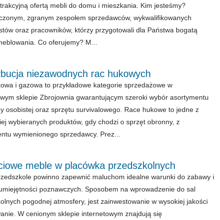
trakcyjną ofertą mebli do domu i mieszkania. Kim jesteśmy?
czonym, zgranym zespołem sprzedawców, wykwalifikowanych
tów oraz pracowników, którzy przygotowali dla Państwa bogatą
meblowania. Co oferujemy? M...
ybucja niezawodnych rac hukowych
owa i gazowa to przykładowe kategorie sprzedażowe w
owym sklepie Zbrojownia gwarantującym szeroki wybór asortymentu
y osobistej oraz sprzętu survivalowego. Race hukowe to jedne z
iej wybieranych produktów, gdy chodzi o sprzęt obronny, z
ntu wymienionego sprzedawcy. Prez...
ciowe meble w placówka przedszkolnych
zedszkole powinno zapewnić maluchom idealne warunki do zabawy i
umiejętności poznawczych. Sposobem na wprowadzenie do sal
olnych pogodnej atmosfery, jest zainwestowanie w wysokiej jakości
nie. W cenionym sklepie internetowym znajdują się