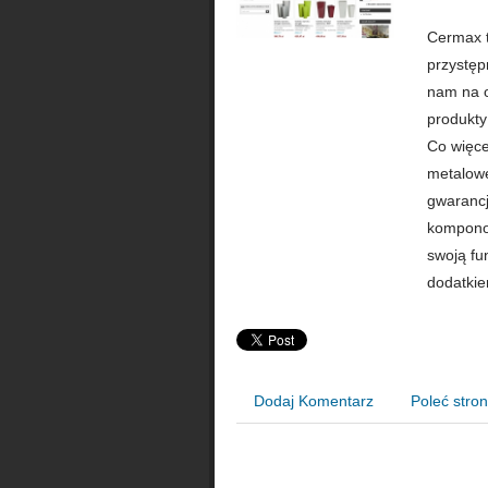
Cermax t
przystęp
nam na 
produkty
Co więce
metalowe
gwarancj
komponow
swoją fu
dodatkie
Dodaj Komentarz
Poleć stro