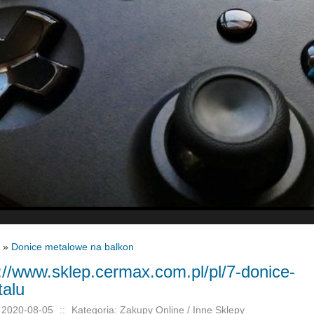
»
Donice metalowe na balkon
://www.sklep.cermax.com.pl/pl/7-donice-
talu
 2020-08-05
::
Kategoria: Zakupy Online / Inne Sklepy