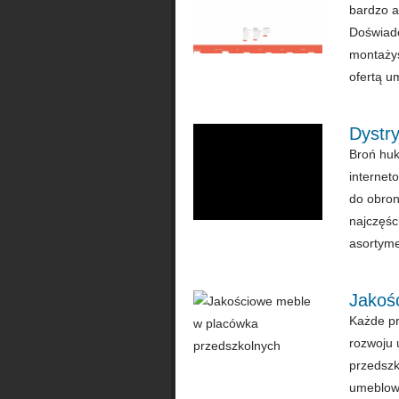
bardzo a
Doświad
montażys
ofertą u
Dystr
Broń huk
internet
do obron
najczęśc
asortyme
Jakoś
Każde pr
rozwoju 
przedszk
umeblowa