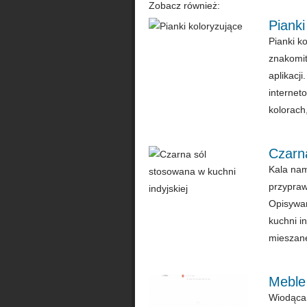
Zobacz również:
Pianki
Pianki ko
znakomit
aplikacj
internet
kolorach,
Czarna
Kala nam
przypraw
Opisywan
kuchni i
mieszane
Meble
Wiodąca 