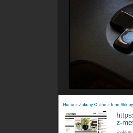
Home
»
Zakupy Online
»
Inne Sklepy
https
z-me
Dodane: