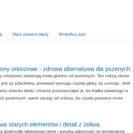
nę
Wpis zawiera błędy
Modyfikuj wpis
ony orkiszowe - zdrowa alternatywa dla pszenych
 orkiszowe zawierają mniej glutenu od pszennych. Ten rodzaj zboża
jest za szlachetny, ponieważ wymaga czystej gleby, by urosnąć. Jeśli
amy dziecku dietę i chcemy przyzwyczajać je, bo białka zawartego w
ch pszennych, warto zacząć od orkiszu, bo czysta pszenica może
...
a starych elementów i detali z żeliwa.
a doskonałe właściwości lejne i wysoką odporność na temperaturę.