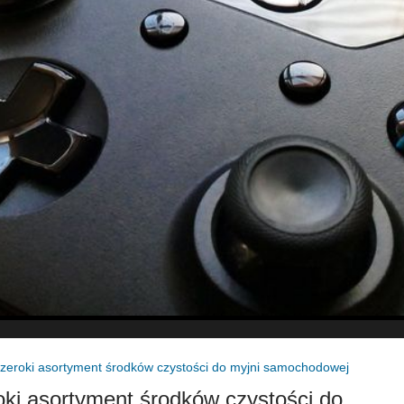
zeroki asortyment środków czystości do myjni samochodowej
ki asortyment środków czystości do