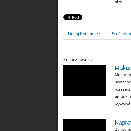
nich.
Dodaj Komentarz
Poleć stro
Zobacz również:
Makar
Makarony
uważany 
rozszerz
produkta
wywołać 
Napraw
Żeliwo m