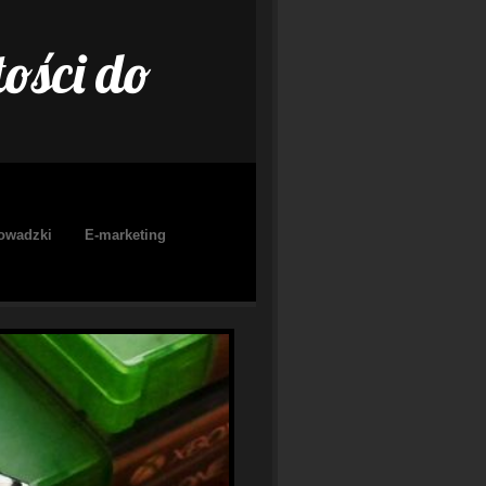
ości do
owadzki
E-marketing