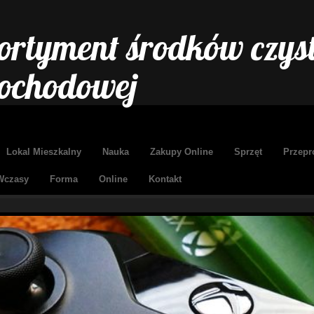
ortyment środków czyst
ochodowej
Lokal Mieszkalny
Nauka
Zakupy Online
Sprzęt
Przepr
Wczasy
Forma
Online
Kontakt