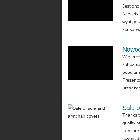
Jest ono
Niestety
występow
konserwa
Nowoc
W oferci
zabezpie
popularn
Prezento
urządzeń 
Sale o
Thanks t
quality a
furniture
covers de