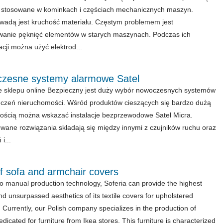
 stosowane w kominkach i częściach mechanicznych maszyn.
 wadą jest kruchość materiału. Częstym problemem jest
anie pęknięć elementów w starych maszynach. Podczas ich
cji można użyć elektrod...
zesne systemy alarmowe Satel
e sklepu online Bezpieczny jest duży wybór nowoczesnych systemów
czeń nieruchomości. Wśród produktów cieszących się bardzo dużą
ością można wskazać instalacje bezprzewodowe Satel Micra.
wane rozwiązania składają się między innymi z czujników ruchu oraz
i...
f sofa and armchair covers
o manual production technology, Soferia can provide the highest
nd unsurpassed aesthetics of its textile covers for upholstered
. Currently, our Polish company specializes in the production of
dicated for furniture from Ikea stores. This furniture is characterized