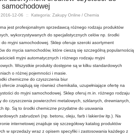
i samochodowej
 2016-12-06
::
Kategoria: Zakupy Online / Chemia
rma jest profesjonalnym sprzedawcą różnego rodzaju produktów
ych, wykorzystywanych do specjalistycznych celów np. środki
i do myjni samochodowej. Sklep oferuje szeroki asortyment
ów do mycia samochodów, które cieszą się szczególną popularnością
aścicieli myjni automatycznych i różnego rodzaju myjni
owych. Wszystkie produkty dostępne są w kilku standardowych
iach o różnej pojemności i masie.
dki chemiczne do czyszczenia biur
 ofercie znajdują się również chemikalia, uzupełniające ofertę na
zystości do myjni samochodowej. Sklep oferuj m.in. różnego rodzaju
y do czyszczenia powierzchni metalowych, szklanych, drewnianych,
 itp. Są to środki chemiczne przydatne do usuwania
ardowych zabrudzeń (np. betonu, oleju, farb i lakierów itp.). Na
tronie internetowej znajduje się szczegółowy katalog produktów
ch w sprzedaży wraz z opisem specyfiki i zastosowania każdego z