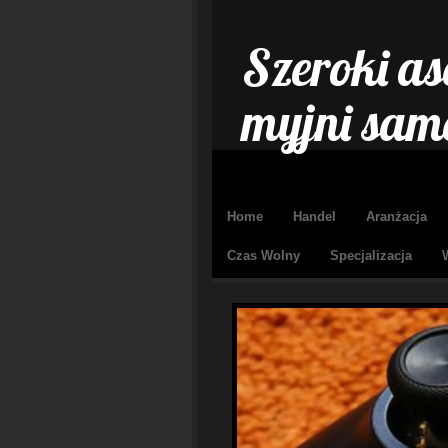
Szeroki as
myjni sam
Home
Handel
Aranżacja
Czas Wolny
Specjalizacja