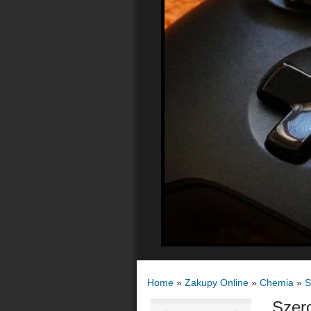
Home
»
Zakupy Online
»
Chemia
»
S
Szero