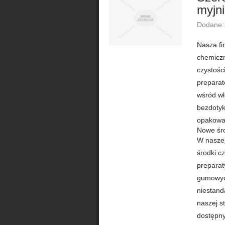
myjn
Dodane:
Nasza fi
chemiczn
czystośc
preparat
wśród wł
bezdotyk
opakowan
Nowe śro
W naszej
środki c
preparat
gumowych
niestand
naszej s
dostępny