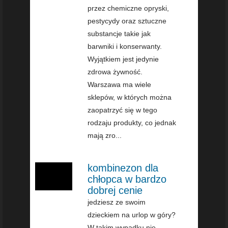
przez chemiczne opryski,
pestycydy oraz sztuczne
substancje takie jak
barwniki i konserwanty.
Wyjątkiem jest jedynie
zdrowa żywność.
Warszawa ma wiele
sklepów, w których można
zaopatrzyć się w tego
rodzaju produkty, co jednak
mają zro...
kombinezon dla
chłopca w bardzo
dobrej cenie
jedziesz ze swoim
dzieckiem na urlop w góry?
W takim wypadku nie