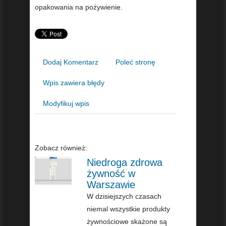
opakowania na pożywienie.
Dodaj Komentarz
Poleć stronę
Wpis zawiera błędy
Modyfikuj wpis
Zobacz również:
Niedroga zdrowa
żywność w
Warszawie
W dzisiejszych czasach
niemal wszystkie produkty
żywnościowe skażone są