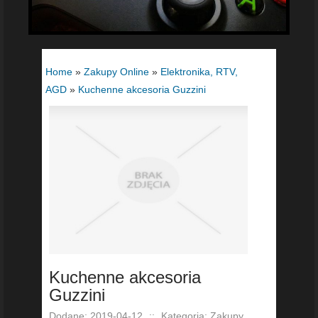
Home
»
Zakupy Online
»
Elektronika, RTV,
AGD
»
Kuchenne akcesoria Guzzini
Kuchenne akcesoria
Guzzini
Dodane: 2019-04-12
::
Kategoria: Zakupy