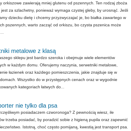
 orkiszowe zawierają mniej glutenu od pszennych. Ten rodzaj zboża
jest za szlachetny, ponieważ wymaga czystej gleby, by urosnąć. Jeśli
amy dziecku dietę i chcemy przyzwyczajać je, bo białka zawartego w
ch pszennych, warto zacząć od orkiszu, bo czysta pszenica może
...
niki metalowe z klasą
aszego sklepu jest bardzo szeroka i obejmuje wiele elementów
ych w każdym domu. Oferujemy naczynia, serwetniki metalowe,
nie łazienek oraz każdego pomieszczenia, jakie znajduje się w
 domach. Wszystko do w przystępnych cenach oraz w wygodnie
owanych kategoriach łatwych do...
orter nie tylko dla psa
zczęśliwym posiadaczem czworonoga? Z pewnością wiesz, ile
ów trzeba posiadać, by poradzić sobie z higieną pupila oraz zapewnić
eczeństwo. Istotną, choć często pomijaną, kwestią jest transport psa.