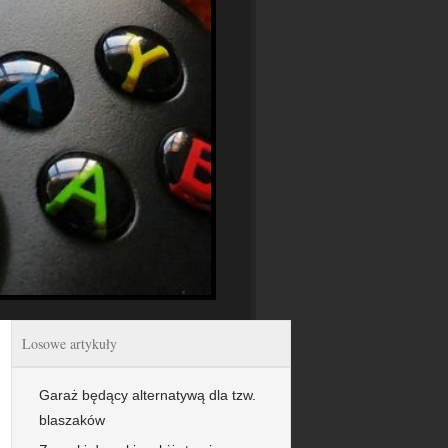
Losowe artykuły
Garaż będący alternatywą dla tzw.
blaszaków