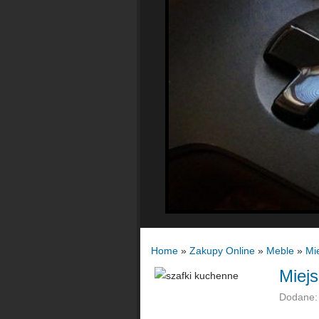
Home
»
Zakupy Online
»
Meble
»
Mi
Miejs
Dodane: