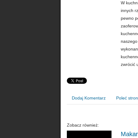
W kuchni
innych r
pewno po
zaoferow
kuchenne
naszego 
wykonane
kuchenne
zwrócić 
Dodaj Komentarz
Poleć stro
Zobacz również:
Makar