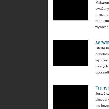
Makarony
uważany 
rozszerz
produkta
wywołać 
serwet
Oferta n
przydatn
wyposaże
naszych
uporządk
Transp
Jesteś s
akcesori
mu bezpi