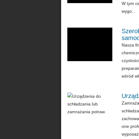
W tym ce
wygo...
Szerok
samoc
Nasza fi
chemiczn
czystośc
preparat
wśród wła
Urząd
Zamrażar
schładza
zachowan
one prof
wyposaże