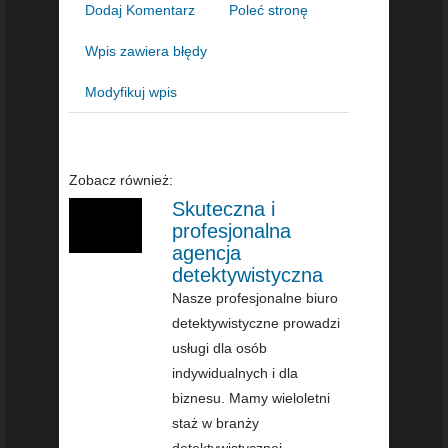
Dodaj Komentarz
Poleć stronę
Wpis zawiera błędy
Modyfikuj wpis
Zobacz również:
Skuteczna i
profesjonalna
agencja
detektywistyczna
Nasze profesjonalne biuro
detektywistyczne prowadzi
usługi dla osób
indywidualnych i dla
biznesu. Mamy wieloletni
staż w branży