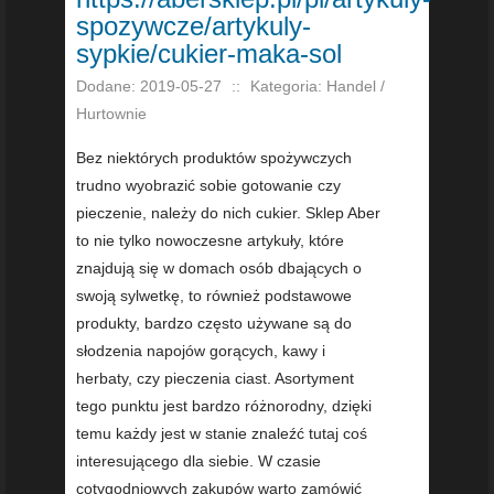
spozywcze/artykuly-
sypkie/cukier-maka-sol
Dodane: 2019-05-27
::
Kategoria: Handel /
Hurtownie
Bez niektórych produktów spożywczych
trudno wyobrazić sobie gotowanie czy
pieczenie, należy do nich cukier. Sklep Aber
to nie tylko nowoczesne artykuły, które
znajdują się w domach osób dbających o
swoją sylwetkę, to również podstawowe
produkty, bardzo często używane są do
słodzenia napojów gorących, kawy i
herbaty, czy pieczenia ciast. Asortyment
tego punktu jest bardzo różnorodny, dzięki
temu każdy jest w stanie znaleźć tutaj coś
interesującego dla siebie. W czasie
cotygodniowych zakupów warto zamówić