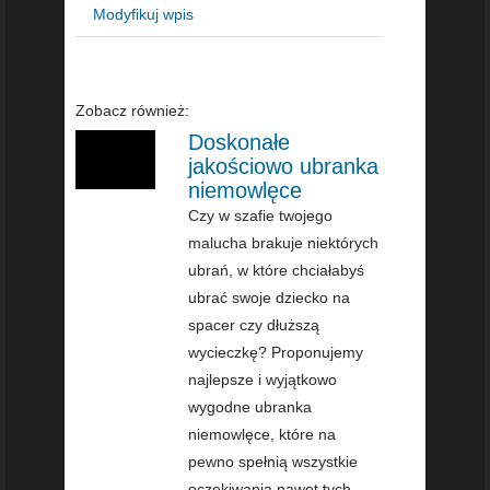
Modyfikuj wpis
Zobacz również:
Doskonałe
jakościowo ubranka
niemowlęce
Czy w szafie twojego
malucha brakuje niektórych
ubrań, w które chciałabyś
ubrać swoje dziecko na
spacer czy dłuższą
wycieczkę? Proponujemy
najlepsze i wyjątkowo
wygodne ubranka
niemowlęce, które na
pewno spełnią wszystkie
oczekiwania nawet tych