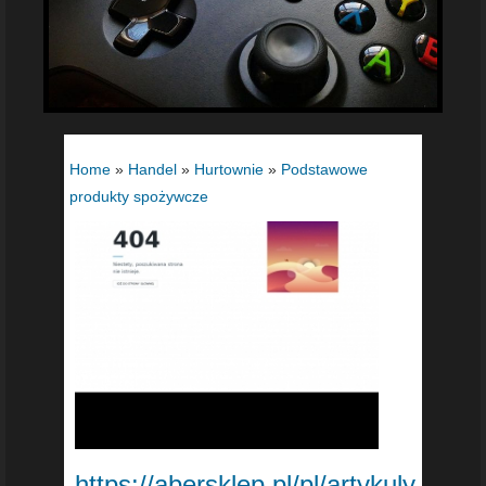
Home
»
Handel
»
Hurtownie
»
Podstawowe
produkty spożywcze
https://abersklep.pl/pl/artykuly-