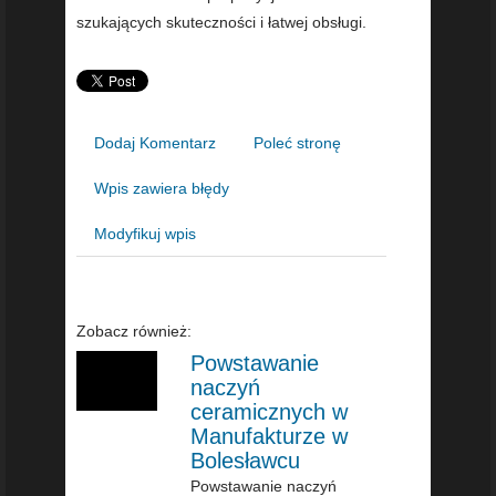
szukających skuteczności i łatwej obsługi.
Dodaj Komentarz
Poleć stronę
Wpis zawiera błędy
Modyfikuj wpis
Zobacz również:
Powstawanie
naczyń
ceramicznych w
Manufakturze w
Bolesławcu
Powstawanie naczyń