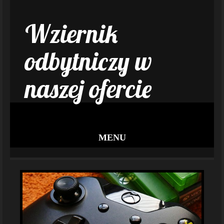
Wziernik
odbytniczy w
naszej ofercie
MENU