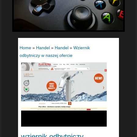
Home
»
Handel
»
Handel
»
Wziernik
odbytniczy w naszej ofercie
wziernik odbytniczy