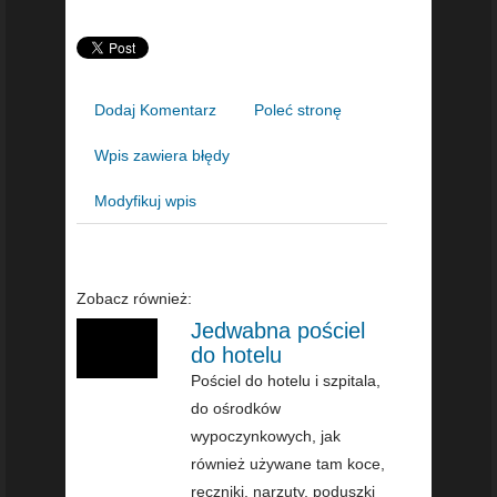
Dodaj Komentarz
Poleć stronę
Wpis zawiera błędy
Modyfikuj wpis
Zobacz również:
Jedwabna pościel
do hotelu
Pościel do hotelu i szpitala,
do ośrodków
wypoczynkowych, jak
również używane tam koce,
ręczniki, narzuty, poduszki