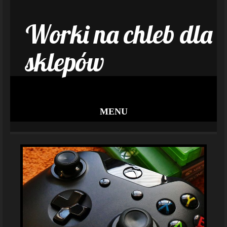
Worki na chleb dla
sklepów
MENU