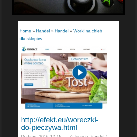
Home
»
Handel
»
Handel
»
Worki na chleb
dla sklepów
http://efekt.eu/woreczki-
do-pieczywa.html
Dodane: 2016-12-15
::
Kategoria: Handel /