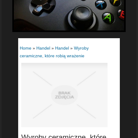
Home
»
Handel
»
Handel
»
Wyroby
ceramiczne, które robią wrażenie
Wyroby ceramiczne, które