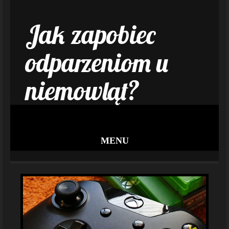
Jak zapobiec
odparzeniom u
niemowląt?
MENU