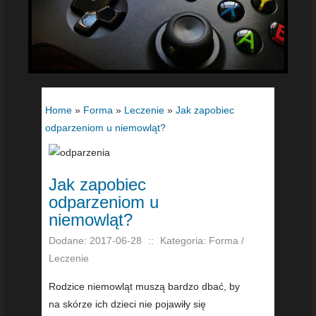
Home
»
Forma
»
Leczenie
»
Jak zapobiec
odparzeniom u niemowląt?
Jak zapobiec
odparzeniom u
niemowląt?
Dodane: 2017-06-28
::
Kategoria: Forma /
Leczenie
Rodzice niemowląt muszą bardzo dbać, by
na skórze ich dzieci nie pojawiły się