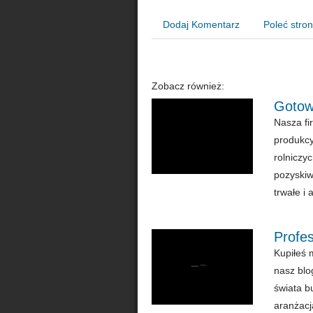
Dodaj Komentarz
Poleć stro
Zobacz również:
Gotow
Nasza fi
produkcy
rolniczyc
pozyskiw
trwałe i a
Profe
Kupiłeś 
nasz blo
świata b
aranżacj