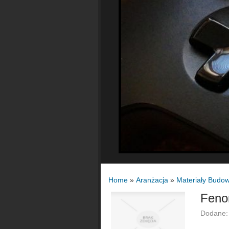
Home
»
Aranżacja
»
Materiały Budo
Fenom
Dodane: