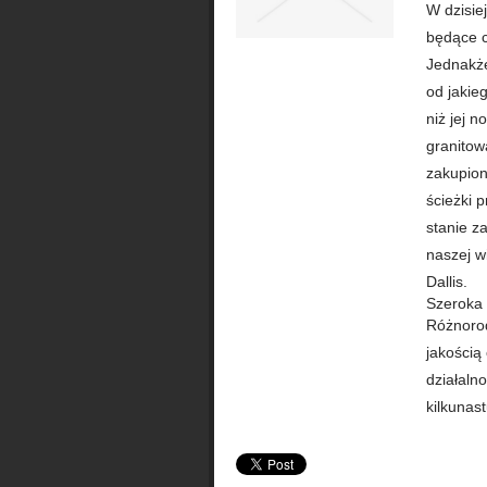
W dzisie
będące c
Jednakże
od jakie
niż jej 
granitow
zakupion
ścieżki 
stanie z
naszej w
Dallis.
Szeroka i
Różnorod
jakością
działaln
kilkunast