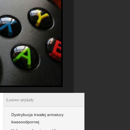
Losowe artykuły
Dystrybucja trwałej armatury
kwasoodpornej