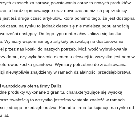
jszych czasach za sprawą powstawania coraz to nowych produktów,
zęsto bardziej innowacyjne oraz nowoczesne niż ich poprzednicy.
 jest też druga część artykułów, która pomimo tego, że jest dostępna
goś czasu na rynku to jednak cieszy się nie mniejszą popularnością
nowocześni następcy. Do tego typu materiałów zalicza się kostka
a. Wymiary wspomnianego artykuły pozwalają na dostosowanie
ej przez nas kostki do naszych potrzeb. Możliwość wybrukowania
przy domu, czy wykończenia elementu elewacji to wszystko jest nam w
aoferować kostka granitowa. Wymiary potrzebne do zrealizowania
izji niewątpliwie znajdziemy w ramach działalności przedsiębiorstwa
 wartościowa oferta firmy Dallis.
ne produkty wykonane z granitu, charakteryzujące się wysoką
 oraz trwałością to wszystko jesteśmy w stanie znaleźć w ramach
ości jednego przedsiębiorstwa. Ponadto firma funkcjonuje na rynku od
u lat.