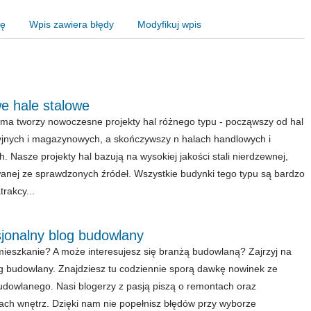
nę
Wpis zawiera błędy
Modyfikuj wpis
e hale stalowe
rma tworzy nowoczesne projekty hal różnego typu - począwszy od hal
jnych i magazynowych, a skończywszy n halach handlowych i
h. Nasze projekty hal bazują na wysokiej jakości stali nierdzewnej,
anej ze sprawdzonych źródeł. Wszystkie budynki tego typu są bardzo
trakcy...
sjonalny blog budowlany
mieszkanie? A może interesujesz się branżą budowlaną? Zajrzyj na
g budowlany. Znajdziesz tu codziennie sporą dawkę nowinek ze
udowlanego. Nasi blogerzy z pasją piszą o remontach oraz
ach wnętrz. Dzięki nam nie popełnisz błędów przy wyborze