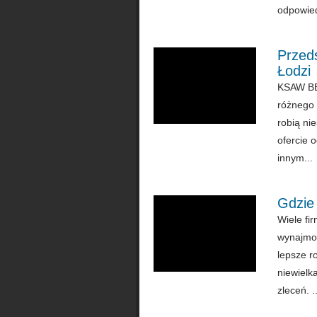
odpowied
Przed
Łodzi
KSAW BET
różnego 
robią ni
ofercie 
innym...
Gdzie
Wiele fi
wynajmow
lepsze r
niewielka
zleceń. ..